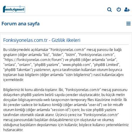
A
r
Forum ana sayfa
a
Fonksiyonelas.com.tr - Gizlilik ilkeleri
Bu sözleşmedeki açıklamalar “Fonksiyonelas.com.tr” mesaj panosu ile bağlı
grupların (diğer anlamda “biz”, “bizler”, “bizim”, “Fonksiyonelas.com.tr”,
“https://fonksiyonelas.com.tr/forum”) ve phpBB (diğer anlamda "onlar”,
“onlara”, “onların”, “phpBB yazılımı”, “www.phpbb.com”, “phpBB Limited”,
“phpBB Takımları”) yazılımının, ayrıca tarafınızdan kullanılan oturum boyunca
toplanan bazı bilgilerin (diğer anlamda “sizin bilgileriniz”) nasıl kullanılacağını
içermektedir.
Bilgileriniz iki konu altında toplanır. İlki, "Fonksiyonelas.com.tr" mesaj panosunu
dolaşırken phpBB yazılımı belirli sayıda çerezler oluşturacaktır, bu küçük metin
dosyaları bilgisayarınızda web tarayıcınızın temporary files klasörüne indirilir. İlk
iki çerezler sadece bir kullanıcı kimliği (diğer anlamda "user-id") ve bir misafir
oturum kimliği (diğer anlamda "session-id") içerir, bu size phpBB yazılımı
tarafından otomatik olarak atanır. Üçüncü çerez ise "Fonksiyonelas.com.tr"
mesaj panosundaki başlıkları dolaşabilmeniz için oluşturulur ve okumuş
olduğunuz başlıkların depolanması için kullanılır, böylece kullanıcı yetenekleriniz
hızlanacaktır.