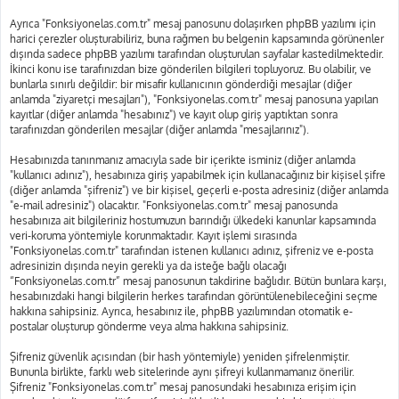
Ayrıca "Fonksiyonelas.com.tr" mesaj panosunu dolaşırken phpBB yazılımı için
harici çerezler oluşturabiliriz, buna rağmen bu belgenin kapsamında görünenler
dışında sadece phpBB yazılımı tarafından oluşturulan sayfalar kastedilmektedir.
İkinci konu ise tarafınızdan bize gönderilen bilgileri topluyoruz. Bu olabilir, ve
bunlarla sınırlı değildir: bir misafir kullanıcının gönderdiği mesajlar (diğer
anlamda "ziyaretçi mesajları"), "Fonksiyonelas.com.tr" mesaj panosuna yapılan
kayıtlar (diğer anlamda "hesabınız") ve kayıt olup giriş yaptıktan sonra
tarafınızdan gönderilen mesajlar (diğer anlamda "mesajlarınız").
Hesabınızda tanınmanız amacıyla sade bir içerikte isminiz (diğer anlamda
"kullanıcı adınız"), hesabınıza giriş yapabilmek için kullanacağınız bir kişisel şifre
(diğer anlamda "şifreniz") ve bir kişisel, geçerli e-posta adresiniz (diğer anlamda
"e-mail adresiniz") olacaktır. "Fonksiyonelas.com.tr" mesaj panosunda
hesabınıza ait bilgileriniz hostumuzun barındığı ülkedeki kanunlar kapsamında
veri-koruma yöntemiyle korunmaktadır. Kayıt işlemi sırasında
"Fonksiyonelas.com.tr" tarafından istenen kullanıcı adınız, şifreniz ve e-posta
adresinizin dışında neyin gerekli ya da isteğe bağlı olacağı
“Fonksiyonelas.com.tr” mesaj panosunun takdirine bağlıdır. Bütün bunlara karşı,
hesabınızdaki hangi bilgilerin herkes tarafından görüntülenebileceğini seçme
hakkına sahipsiniz. Ayrıca, hesabınız ile, phpBB yazılımından otomatik e-
postalar oluşturup gönderme veya alma hakkına sahipsiniz.
Şifreniz güvenlik açısından (bir hash yöntemiyle) yeniden şifrelenmiştir.
Bununla birlikte, farklı web sitelerinde aynı şifreyi kullanmamanız önerilir.
Şifreniz "Fonksiyonelas.com.tr" mesaj panosundaki hesabınıza erişim için