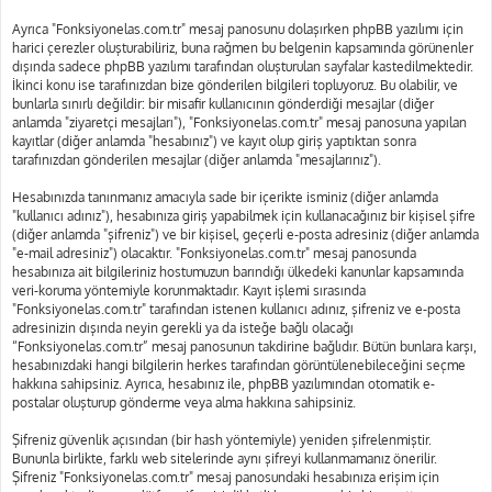
Ayrıca "Fonksiyonelas.com.tr" mesaj panosunu dolaşırken phpBB yazılımı için
harici çerezler oluşturabiliriz, buna rağmen bu belgenin kapsamında görünenler
dışında sadece phpBB yazılımı tarafından oluşturulan sayfalar kastedilmektedir.
İkinci konu ise tarafınızdan bize gönderilen bilgileri topluyoruz. Bu olabilir, ve
bunlarla sınırlı değildir: bir misafir kullanıcının gönderdiği mesajlar (diğer
anlamda "ziyaretçi mesajları"), "Fonksiyonelas.com.tr" mesaj panosuna yapılan
kayıtlar (diğer anlamda "hesabınız") ve kayıt olup giriş yaptıktan sonra
tarafınızdan gönderilen mesajlar (diğer anlamda "mesajlarınız").
Hesabınızda tanınmanız amacıyla sade bir içerikte isminiz (diğer anlamda
"kullanıcı adınız"), hesabınıza giriş yapabilmek için kullanacağınız bir kişisel şifre
(diğer anlamda "şifreniz") ve bir kişisel, geçerli e-posta adresiniz (diğer anlamda
"e-mail adresiniz") olacaktır. "Fonksiyonelas.com.tr" mesaj panosunda
hesabınıza ait bilgileriniz hostumuzun barındığı ülkedeki kanunlar kapsamında
veri-koruma yöntemiyle korunmaktadır. Kayıt işlemi sırasında
"Fonksiyonelas.com.tr" tarafından istenen kullanıcı adınız, şifreniz ve e-posta
adresinizin dışında neyin gerekli ya da isteğe bağlı olacağı
“Fonksiyonelas.com.tr” mesaj panosunun takdirine bağlıdır. Bütün bunlara karşı,
hesabınızdaki hangi bilgilerin herkes tarafından görüntülenebileceğini seçme
hakkına sahipsiniz. Ayrıca, hesabınız ile, phpBB yazılımından otomatik e-
postalar oluşturup gönderme veya alma hakkına sahipsiniz.
Şifreniz güvenlik açısından (bir hash yöntemiyle) yeniden şifrelenmiştir.
Bununla birlikte, farklı web sitelerinde aynı şifreyi kullanmamanız önerilir.
Şifreniz "Fonksiyonelas.com.tr" mesaj panosundaki hesabınıza erişim için