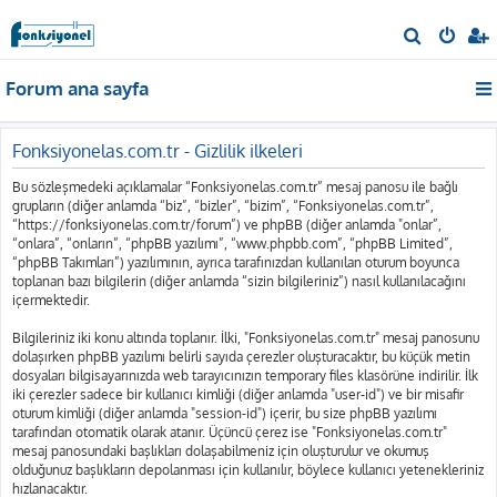
A
r
Forum ana sayfa
a
Fonksiyonelas.com.tr - Gizlilik ilkeleri
Bu sözleşmedeki açıklamalar “Fonksiyonelas.com.tr” mesaj panosu ile bağlı
grupların (diğer anlamda “biz”, “bizler”, “bizim”, “Fonksiyonelas.com.tr”,
“https://fonksiyonelas.com.tr/forum”) ve phpBB (diğer anlamda "onlar”,
“onlara”, “onların”, “phpBB yazılımı”, “www.phpbb.com”, “phpBB Limited”,
“phpBB Takımları”) yazılımının, ayrıca tarafınızdan kullanılan oturum boyunca
toplanan bazı bilgilerin (diğer anlamda “sizin bilgileriniz”) nasıl kullanılacağını
içermektedir.
Bilgileriniz iki konu altında toplanır. İlki, "Fonksiyonelas.com.tr" mesaj panosunu
dolaşırken phpBB yazılımı belirli sayıda çerezler oluşturacaktır, bu küçük metin
dosyaları bilgisayarınızda web tarayıcınızın temporary files klasörüne indirilir. İlk
iki çerezler sadece bir kullanıcı kimliği (diğer anlamda "user-id") ve bir misafir
oturum kimliği (diğer anlamda "session-id") içerir, bu size phpBB yazılımı
tarafından otomatik olarak atanır. Üçüncü çerez ise "Fonksiyonelas.com.tr"
mesaj panosundaki başlıkları dolaşabilmeniz için oluşturulur ve okumuş
olduğunuz başlıkların depolanması için kullanılır, böylece kullanıcı yetenekleriniz
hızlanacaktır.