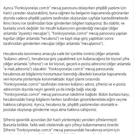
Ayrıca "Fonksiyonelas.com.tr" mesaj panosunu dolaşırken phpBB yazılımı için
harici çerezler oluşturabiliriz, buna rağmen bu belgenin kapsamında görünenler
dışında sadece phpBB yazılımı tarafından oluşturulan sayfalar kastedilmektedir.
İkinci konu ise tarafınızdan bize gönderilen bilgileri topluyoruz. Bu olabilir, ve
bunlarla sınırlı değildir: bir misafir kullanıcının gönderdiği mesajlar (diğer
anlamda "ziyaretçi mesajları"), "Fonksiyonelas.com.tr" mesaj panosuna yapılan
kayıtlar (diğer anlamda "hesabınız") ve kayıt olup giriş yaptıktan sonra
tarafınızdan gönderilen mesajlar (diğer anlamda "mesajlarınız").
Hesabınızda tanınmanız amacıyla sade bir içerikte isminiz (diğer anlamda
"kullanıcı adınız"), hesabınıza giriş yapabilmek için kullanacağınız bir kişisel şifre
(diğer anlamda "şifreniz") ve bir kişisel, geçerli e-posta adresiniz (diğer anlamda
"e-mail adresiniz") olacaktır. "Fonksiyonelas.com.tr" mesaj panosunda
hesabınıza ait bilgileriniz hostumuzun barındığı ülkedeki kanunlar kapsamında
veri-koruma yöntemiyle korunmaktadır. Kayıt işlemi sırasında
"Fonksiyonelas.com.tr" tarafından istenen kullanıcı adınız, şifreniz ve e-posta
adresinizin dışında neyin gerekli ya da isteğe bağlı olacağı
“Fonksiyonelas.com.tr” mesaj panosunun takdirine bağlıdır. Bütün bunlara karşı,
hesabınızdaki hangi bilgilerin herkes tarafından görüntülenebileceğini seçme
hakkına sahipsiniz. Ayrıca, hesabınız ile, phpBB yazılımından otomatik e-
postalar oluşturup gönderme veya alma hakkına sahipsiniz.
Şifreniz güvenlik açısından (bir hash yöntemiyle) yeniden şifrelenmiştir.
Bununla birlikte, farklı web sitelerinde aynı şifreyi kullanmamanız önerilir.
Şifreniz "Fonksiyonelas.com.tr" mesaj panosundaki hesabınıza erişim için