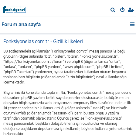
A
r
Forum ana sayfa
a
Fonksiyonelas.com.tr - Gizlilik ilkeleri
Bu sözleşmedeki açıklamalar “Fonksiyonelas.com.tr” mesaj panosu ile bağlı
grupların (diğer anlamda “biz”, “bizler”, “bizim”, “Fonksiyonelas.com.tr”,
“https://fonksiyonelas.com.tr/forum”) ve phpBB (diğer anlamda "onlar”,
“onlara”, “onların”, “phpBB yazılımı”, “www.phpbb.com”, “phpBB Limited”,
“phpBB Takımları”) yazılımının, ayrıca tarafınızdan kullanılan oturum boyunca
toplanan bazı bilgilerin (diğer anlamda “sizin bilgileriniz”) nasıl kullanılacağını
içermektedir.
Bilgileriniz iki konu altında toplanır. İlki, "Fonksiyonelas.com.tr" mesaj panosunu
dolaşırken phpBB yazılımı belirli sayıda çerezler oluşturacaktır, bu küçük metin
dosyaları bilgisayarınızda web tarayıcınızın temporary files klasörüne indirilir. İlk
iki çerezler sadece bir kullanıcı kimliği (diğer anlamda "user-id") ve bir misafir
oturum kimliği (diğer anlamda "session-id") içerir, bu size phpBB yazılımı
tarafından otomatik olarak atanır. Üçüncü çerez ise "Fonksiyonelas.com.tr"
mesaj panosundaki başlıkları dolaşabilmeniz için oluşturulur ve okumuş
olduğunuz başlıkların depolanması için kullanılır, böylece kullanıcı yetenekleriniz
hızlanacaktır.