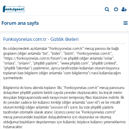
A
r
Forum ana sayfa
a
Fonksiyonelas.com.tr - Gizlilik ilkeleri
Bu sözleşmedeki açıklamalar “Fonksiyonelas.com.tr” mesaj panosu ile bağlı
grupların (diğer anlamda “biz”, “bizler”, “bizim”, “Fonksiyonelas.com.tr”,
“https://fonksiyonelas.com.tr/forum”) ve phpBB (diğer anlamda "onlar”,
“onlara”, “onların”, “phpBB yazılımı”, “www.phpbb.com”, “phpBB Limited”,
“phpBB Takımları”) yazılımının, ayrıca tarafınızdan kullanılan oturum boyunca
toplanan bazı bilgilerin (diğer anlamda “sizin bilgileriniz”) nasıl kullanılacağını
içermektedir.
Bilgileriniz iki konu altında toplanır. İlki, "Fonksiyonelas.com.tr" mesaj panosunu
dolaşırken phpBB yazılımı belirli sayıda çerezler oluşturacaktır, bu küçük metin
dosyaları bilgisayarınızda web tarayıcınızın temporary files klasörüne indirilir. İlk
iki çerezler sadece bir kullanıcı kimliği (diğer anlamda "user-id") ve bir misafir
oturum kimliği (diğer anlamda "session-id") içerir, bu size phpBB yazılımı
tarafından otomatik olarak atanır. Üçüncü çerez ise "Fonksiyonelas.com.tr"
mesaj panosundaki başlıkları dolaşabilmeniz için oluşturulur ve okumuş
olduğunuz başlıkların depolanması için kullanılır, böylece kullanıcı yetenekleriniz
hızlanacaktır.