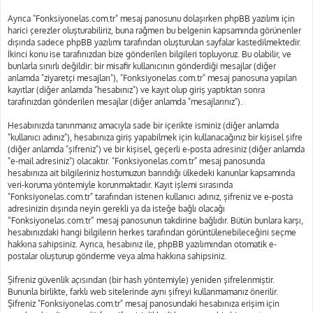
Ayrıca "Fonksiyonelas.com.tr" mesaj panosunu dolaşırken phpBB yazılımı için
harici çerezler oluşturabiliriz, buna rağmen bu belgenin kapsamında görünenler
dışında sadece phpBB yazılımı tarafından oluşturulan sayfalar kastedilmektedir.
İkinci konu ise tarafınızdan bize gönderilen bilgileri topluyoruz. Bu olabilir, ve
bunlarla sınırlı değildir: bir misafir kullanıcının gönderdiği mesajlar (diğer
anlamda "ziyaretçi mesajları"), "Fonksiyonelas.com.tr" mesaj panosuna yapılan
kayıtlar (diğer anlamda "hesabınız") ve kayıt olup giriş yaptıktan sonra
tarafınızdan gönderilen mesajlar (diğer anlamda "mesajlarınız").
Hesabınızda tanınmanız amacıyla sade bir içerikte isminiz (diğer anlamda
"kullanıcı adınız"), hesabınıza giriş yapabilmek için kullanacağınız bir kişisel şifre
(diğer anlamda "şifreniz") ve bir kişisel, geçerli e-posta adresiniz (diğer anlamda
"e-mail adresiniz") olacaktır. "Fonksiyonelas.com.tr" mesaj panosunda
hesabınıza ait bilgileriniz hostumuzun barındığı ülkedeki kanunlar kapsamında
veri-koruma yöntemiyle korunmaktadır. Kayıt işlemi sırasında
"Fonksiyonelas.com.tr" tarafından istenen kullanıcı adınız, şifreniz ve e-posta
adresinizin dışında neyin gerekli ya da isteğe bağlı olacağı
“Fonksiyonelas.com.tr” mesaj panosunun takdirine bağlıdır. Bütün bunlara karşı,
hesabınızdaki hangi bilgilerin herkes tarafından görüntülenebileceğini seçme
hakkına sahipsiniz. Ayrıca, hesabınız ile, phpBB yazılımından otomatik e-
postalar oluşturup gönderme veya alma hakkına sahipsiniz.
Şifreniz güvenlik açısından (bir hash yöntemiyle) yeniden şifrelenmiştir.
Bununla birlikte, farklı web sitelerinde aynı şifreyi kullanmamanız önerilir.
Şifreniz "Fonksiyonelas.com.tr" mesaj panosundaki hesabınıza erişim için