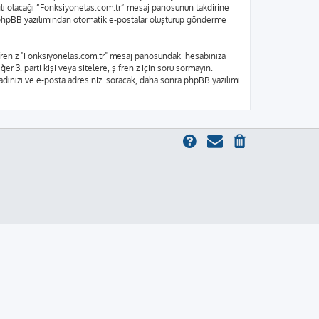
bağlı olacağı “Fonksiyonelas.com.tr” mesaj panosunun takdirine
e, phpBB yazılımından otomatik e-postalar oluşturup gönderme
 Şifreniz "Fonksiyonelas.com.tr" mesaj panosundaki hesabınıza
er 3. parti kişi veya sitelere, şifreniz için soru sormayın.
 adınızı ve e-posta adresinizi soracak, daha sonra phpBB yazılımı