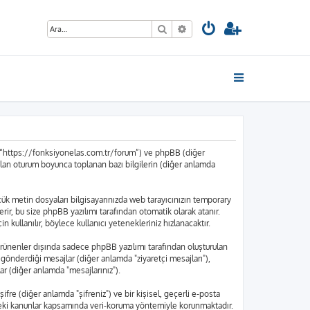
Ara
Gelişmiş arama
”, “https://fonksiyonelas.com.tr/forum”) ve phpBB (diğer
ılan oturum boyunca toplanan bazı bilgilerin (diğer anlamda
küçük metin dosyaları bilgisayarınızda web tarayıcınızın temporary
içerir, bu size phpBB yazılımı tarafından otomatik olarak atanır.
kullanılır, böylece kullanıcı yetenekleriniz hızlanacaktır.
rünenler dışında sadece phpBB yazılımı tarafından oluşturulan
nın gönderdiği mesajlar (diğer anlamda "ziyaretçi mesajları"),
ar (diğer anlamda "mesajlarınız").
ifre (diğer anlamda "şifreniz") ve bir kişisel, geçerli e-posta
edeki kanunlar kapsamında veri-koruma yöntemiyle korunmaktadır.