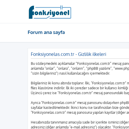
Forum ana sayfa
Fonksiyonelas.com.tr - Gizlilik ilkeleri
Bu sözleşmedeki açıklamalar “Fonksiyonelas.com.tr” mesaj panosu
anlamda "onlar”, “onlara”, “onların”, “phpBB yazılımı”, “www.php
“sizin bilgileriniz”) nasıl kullanılacağını içermektedir.
Bilgileriniz iki konu altında toplanır. İlki, "Fonksiyonelas.com.t
files klasörüne indirilir. İlk iki çerezler sadece bir kullanıcı kim
Üçüncü çerez ise "Fonksiyonelas.com.tr" mesaj panosundaki başlıkl
Ayrıca "Fonksiyonelas.com.tr" mesaj panosunu dolaşırken phpBB y
sayfalar kastedilmektedir. İkinci konu ise tarafınızdan bize gönderi
"Fonksiyonelas.com.tr" mesaj panosuna yapılan kayıtlar (diğer an
Hesabınızda tanınmanız amacıyla sade bir içerikte isminiz (diğer an
adresiniz (diğer anlamda "e-mail adresiniz") olacaktır. "Fonksi