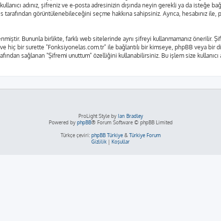
kullanıcı adınız, şifreniz ve e-posta adresinizin dışında neyin gerekli ya da isteğe 
rkes tarafından görüntülenebileceğini seçme hakkına sahipsiniz. Ayrıca, hesabınız il
nmiştir. Bununla birlikte, farklı web sitelerinde aynı şifreyi kullanmamanız önerilir.
 ve hiç bir surette "Fonksiyonelas.com.tr" ile bağlantılı bir kimseye, phpBB veya bir diğ
fından sağlanan "Şifremi unuttum" özelliğini kullanabilirsiniz. Bu işlem size kullanıcı
ProLight Style by
Ian Bradley
Powered by
phpBB
® Forum Software © phpBB Limited
Türkçe çeviri:
phpBB Türkiye
&
Türkiye Forum
Gizlilik
|
Koşullar