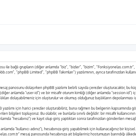
 ile bağlı grupların (diğer anlamda “biz”, “bizler”, “bizim”, “Fonksiyonelas.com.tr
bb.com”, “phpBB Limited”, “phpBB Takımları”) yazılımının, ayrıca tarafınızdan kullan
r" mesaj panosunu dolaşırken phpBB yazılımı belirli sayıda çerezler oluşturacaktır, bu 
liği (diğer anlamda "user-id") ve bir misafir oturum kimliği (diğer anlamda "session-id") 
arı dolaşabilmeniz için oluşturulur ve okumuş olduğunuz başlıkların depolanması için 
azılımı için harici çerezler oluşturabiliriz, buna rağmen bu belgenin kapsamında gö
len bilgileri topluyoruz. Bu olabilir, ve bunlarla sınırlı değildir: bir misafir kullanıcı
lamda "hesabınız") ve kayıt olup giriş yaptıktan sonra tarafınızdan gönderilen mesajl
lamda "kullanıcı adınız"), hesabınıza giriş yapabilmek için kullanacağınız bir kişisel ş
yonelas.com.tr" mesaj panosunda hesabınıza ait bilgileriniz hostumuzun barındığı ülk