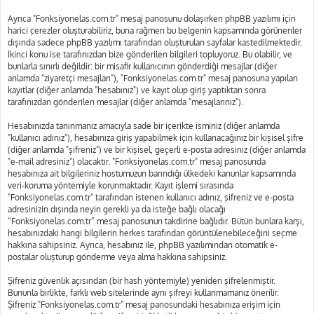
Ayrıca "Fonksiyonelas.com.tr" mesaj panosunu dolaşırken phpBB yazılımı için
harici çerezler oluşturabiliriz, buna rağmen bu belgenin kapsamında görünenler
dışında sadece phpBB yazılımı tarafından oluşturulan sayfalar kastedilmektedir.
İkinci konu ise tarafınızdan bize gönderilen bilgileri topluyoruz. Bu olabilir, ve
bunlarla sınırlı değildir: bir misafir kullanıcının gönderdiği mesajlar (diğer
anlamda "ziyaretçi mesajları"), "Fonksiyonelas.com.tr" mesaj panosuna yapılan
kayıtlar (diğer anlamda "hesabınız") ve kayıt olup giriş yaptıktan sonra
tarafınızdan gönderilen mesajlar (diğer anlamda "mesajlarınız").
Hesabınızda tanınmanız amacıyla sade bir içerikte isminiz (diğer anlamda
"kullanıcı adınız"), hesabınıza giriş yapabilmek için kullanacağınız bir kişisel şifre
(diğer anlamda "şifreniz") ve bir kişisel, geçerli e-posta adresiniz (diğer anlamda
"e-mail adresiniz") olacaktır. "Fonksiyonelas.com.tr" mesaj panosunda
hesabınıza ait bilgileriniz hostumuzun barındığı ülkedeki kanunlar kapsamında
veri-koruma yöntemiyle korunmaktadır. Kayıt işlemi sırasında
"Fonksiyonelas.com.tr" tarafından istenen kullanıcı adınız, şifreniz ve e-posta
adresinizin dışında neyin gerekli ya da isteğe bağlı olacağı
“Fonksiyonelas.com.tr” mesaj panosunun takdirine bağlıdır. Bütün bunlara karşı,
hesabınızdaki hangi bilgilerin herkes tarafından görüntülenebileceğini seçme
hakkına sahipsiniz. Ayrıca, hesabınız ile, phpBB yazılımından otomatik e-
postalar oluşturup gönderme veya alma hakkına sahipsiniz.
Şifreniz güvenlik açısından (bir hash yöntemiyle) yeniden şifrelenmiştir.
Bununla birlikte, farklı web sitelerinde aynı şifreyi kullanmamanız önerilir.
Şifreniz "Fonksiyonelas.com.tr" mesaj panosundaki hesabınıza erişim için