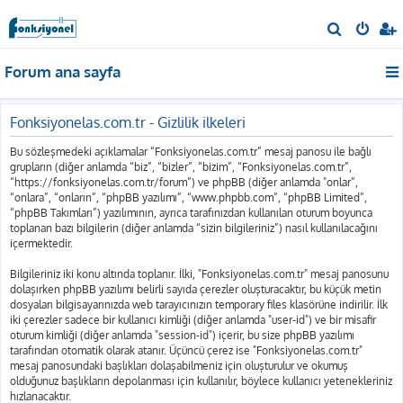
A
r
Forum ana sayfa
a
Fonksiyonelas.com.tr - Gizlilik ilkeleri
Bu sözleşmedeki açıklamalar “Fonksiyonelas.com.tr” mesaj panosu ile bağlı
grupların (diğer anlamda “biz”, “bizler”, “bizim”, “Fonksiyonelas.com.tr”,
“https://fonksiyonelas.com.tr/forum”) ve phpBB (diğer anlamda "onlar”,
“onlara”, “onların”, “phpBB yazılımı”, “www.phpbb.com”, “phpBB Limited”,
“phpBB Takımları”) yazılımının, ayrıca tarafınızdan kullanılan oturum boyunca
toplanan bazı bilgilerin (diğer anlamda “sizin bilgileriniz”) nasıl kullanılacağını
içermektedir.
Bilgileriniz iki konu altında toplanır. İlki, "Fonksiyonelas.com.tr" mesaj panosunu
dolaşırken phpBB yazılımı belirli sayıda çerezler oluşturacaktır, bu küçük metin
dosyaları bilgisayarınızda web tarayıcınızın temporary files klasörüne indirilir. İlk
iki çerezler sadece bir kullanıcı kimliği (diğer anlamda "user-id") ve bir misafir
oturum kimliği (diğer anlamda "session-id") içerir, bu size phpBB yazılımı
tarafından otomatik olarak atanır. Üçüncü çerez ise "Fonksiyonelas.com.tr"
mesaj panosundaki başlıkları dolaşabilmeniz için oluşturulur ve okumuş
olduğunuz başlıkların depolanması için kullanılır, böylece kullanıcı yetenekleriniz
hızlanacaktır.