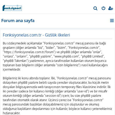
A
r
Forum ana sayfa
a
Fonksiyonelas.com.tr - Gizlilik ilkeleri
Bu sözleşmedeki açıklamalar “Fonksiyonelas.com.tr” mesaj panosu ile bağlı
grupların (diğer anlamda “biz”, “bizler”, “bizim”, “Fonksiyonelas.com.tr”,
“https://fonksiyonelas.com.tr/forum”) ve phpBB (diğer anlamda "onlar”,
“onlara”, “onların”, “phpBB yazılımı”, “www.phpbb.com”, “phpBB Limited”,
“phpBB Takımları”) yazılımının, ayrıca tarafınızdan kullanılan oturum boyunca
toplanan bazı bilgilerin (diğer anlamda “sizin bilgileriniz”) nasıl kullanılacağını
içermektedir.
Bilgileriniz iki konu altında toplanır. İlki, "Fonksiyonelas.com.tr" mesaj panosunu
dolaşırken phpBB yazılımı belirli sayıda çerezler oluşturacaktır, bu küçük metin
dosyaları bilgisayarınızda web tarayıcınızın temporary files klasörüne indirilir. İlk
iki çerezler sadece bir kullanıcı kimliği (diğer anlamda "user-id") ve bir misafir
oturum kimliği (diğer anlamda "session-id") içerir, bu size phpBB yazılımı
tarafından otomatik olarak atanır. Üçüncü çerez ise "Fonksiyonelas.com.tr"
mesaj panosundaki başlıkları dolaşabilmeniz için oluşturulur ve okumuş
olduğunuz başlıkların depolanması için kullanılır, böylece kullanıcı yetenekleriniz
hızlanacaktır.