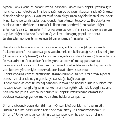
Ayrıca "Fonksiyonelas.com.tr" mesaj panosunu dolaşırken phpBB yazılımı için
harici çerezler oluşturabiliriz, buna rağmen bu belgenin kapsamında görünenler
dışında sadece phpBB yazılımı tarafından oluşturulan sayfalar kastedilmektedir.
İkinci konu ise tarafınızdan bize gönderilen bilgileri topluyoruz. Bu olabilir, ve
bunlarla sınırlı değildir: bir misafir kullanıcının gönderdiği mesajlar (diğer
anlamda "ziyaretçi mesajları"), "Fonksiyonelas.com.tr" mesaj panosuna yapılan
kayıtlar (diğer anlamda "hesabınız") ve kayıt olup giriş yaptıktan sonra
tarafınızdan gönderilen mesajlar (diğer anlamda "mesajlarınız").
Hesabınızda tanınmanız amacıyla sade bir içerikte isminiz (diğer anlamda
"kullanıcı adınız"), hesabınıza giriş yapabilmek için kullanacağınız bir kişisel şifre
(diğer anlamda "şifreniz") ve bir kişisel, geçerli e-posta adresiniz (diğer anlamda
"e-mail adresiniz") olacaktır. "Fonksiyonelas.com.tr" mesaj panosunda
hesabınıza ait bilgileriniz hostumuzun barındığı ülkedeki kanunlar kapsamında
veri-koruma yöntemiyle korunmaktadır. Kayıt işlemi sırasında
"Fonksiyonelas.com.tr" tarafından istenen kullanıcı adınız, şifreniz ve e-posta
adresinizin dışında neyin gerekli ya da isteğe bağlı olacağı
“Fonksiyonelas.com.tr” mesaj panosunun takdirine bağlıdır. Bütün bunlara karşı,
hesabınızdaki hangi bilgilerin herkes tarafından görüntülenebileceğini seçme
hakkına sahipsiniz. Ayrıca, hesabınız ile, phpBB yazılımından otomatik e-
postalar oluşturup gönderme veya alma hakkına sahipsiniz.
Şifreniz güvenlik açısından (bir hash yöntemiyle) yeniden şifrelenmiştir.
Bununla birlikte, farklı web sitelerinde aynı şifreyi kullanmamanız önerilir.
Şifreniz "Fonksiyonelas.com.tr" mesaj panosundaki hesabınıza erişim için