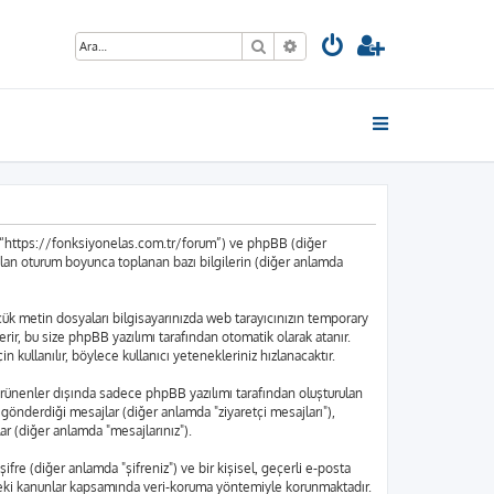
Ara
Gelişmiş arama
”, “https://fonksiyonelas.com.tr/forum”) ve phpBB (diğer
ılan oturum boyunca toplanan bazı bilgilerin (diğer anlamda
küçük metin dosyaları bilgisayarınızda web tarayıcınızın temporary
içerir, bu size phpBB yazılımı tarafından otomatik olarak atanır.
kullanılır, böylece kullanıcı yetenekleriniz hızlanacaktır.
rünenler dışında sadece phpBB yazılımı tarafından oluşturulan
nın gönderdiği mesajlar (diğer anlamda "ziyaretçi mesajları"),
ar (diğer anlamda "mesajlarınız").
ifre (diğer anlamda "şifreniz") ve bir kişisel, geçerli e-posta
edeki kanunlar kapsamında veri-koruma yöntemiyle korunmaktadır.