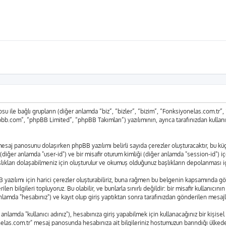
 ile bağlı grupların (diğer anlamda “biz”, “bizler”, “bizim”, “Fonksiyonelas.com.tr
bb.com”, “phpBB Limited”, “phpBB Takımları”) yazılımının, ayrıca tarafınızdan kullan
r" mesaj panosunu dolaşırken phpBB yazılımı belirli sayıda çerezler oluşturacaktır, bu 
liği (diğer anlamda "user-id") ve bir misafir oturum kimliği (diğer anlamda "session-id") 
arı dolaşabilmeniz için oluşturulur ve okumuş olduğunuz başlıkların depolanması için 
azılımı için harici çerezler oluşturabiliriz, buna rağmen bu belgenin kapsamında gö
len bilgileri topluyoruz. Bu olabilir, ve bunlarla sınırlı değildir: bir misafir kullanıcı
lamda "hesabınız") ve kayıt olup giriş yaptıktan sonra tarafınızdan gönderilen mesajl
lamda "kullanıcı adınız"), hesabınıza giriş yapabilmek için kullanacağınız bir kişisel ş
yonelas.com.tr" mesaj panosunda hesabınıza ait bilgileriniz hostumuzun barındığı ülk