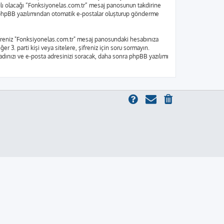
bağlı olacağı “Fonksiyonelas.com.tr” mesaj panosunun takdirine
e, phpBB yazılımından otomatik e-postalar oluşturup gönderme
 Şifreniz "Fonksiyonelas.com.tr" mesaj panosundaki hesabınıza
er 3. parti kişi veya sitelere, şifreniz için soru sormayın.
 adınızı ve e-posta adresinizi soracak, daha sonra phpBB yazılımı