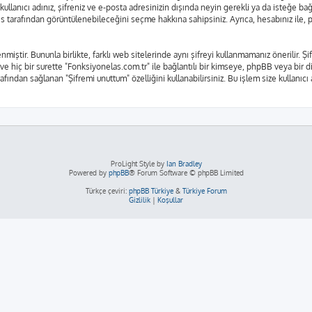
kullanıcı adınız, şifreniz ve e-posta adresinizin dışında neyin gerekli ya da isteğe 
rkes tarafından görüntülenebileceğini seçme hakkına sahipsiniz. Ayrıca, hesabınız il
nmiştir. Bununla birlikte, farklı web sitelerinde aynı şifreyi kullanmamanız önerilir.
 ve hiç bir surette "Fonksiyonelas.com.tr" ile bağlantılı bir kimseye, phpBB veya bir diğ
fından sağlanan "Şifremi unuttum" özelliğini kullanabilirsiniz. Bu işlem size kullanıcı
ProLight Style by
Ian Bradley
Powered by
phpBB
® Forum Software © phpBB Limited
Türkçe çeviri:
phpBB Türkiye
&
Türkiye Forum
Gizlilik
|
Koşullar