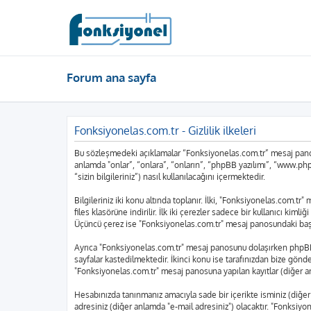
Forum ana sayfa
Fonksiyonelas.com.tr - Gizlilik ilkeleri
Bu sözleşmedeki açıklamalar “Fonksiyonelas.com.tr” mesaj panosu
anlamda "onlar”, “onlara”, “onların”, “phpBB yazılımı”, “www.php
“sizin bilgileriniz”) nasıl kullanılacağını içermektedir.
Bilgileriniz iki konu altında toplanır. İlki, "Fonksiyonelas.com.t
files klasörüne indirilir. İlk iki çerezler sadece bir kullanıcı kim
Üçüncü çerez ise "Fonksiyonelas.com.tr" mesaj panosundaki başlıkl
Ayrıca "Fonksiyonelas.com.tr" mesaj panosunu dolaşırken phpBB y
sayfalar kastedilmektedir. İkinci konu ise tarafınızdan bize gönderi
"Fonksiyonelas.com.tr" mesaj panosuna yapılan kayıtlar (diğer an
Hesabınızda tanınmanız amacıyla sade bir içerikte isminiz (diğer an
adresiniz (diğer anlamda "e-mail adresiniz") olacaktır. "Fonksi