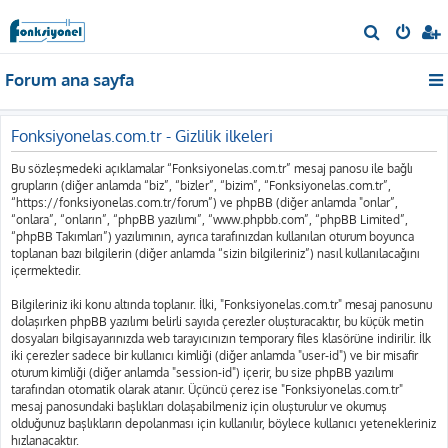
A
r
Forum ana sayfa
a
Fonksiyonelas.com.tr - Gizlilik ilkeleri
Bu sözleşmedeki açıklamalar “Fonksiyonelas.com.tr” mesaj panosu ile bağlı
grupların (diğer anlamda “biz”, “bizler”, “bizim”, “Fonksiyonelas.com.tr”,
“https://fonksiyonelas.com.tr/forum”) ve phpBB (diğer anlamda "onlar”,
“onlara”, “onların”, “phpBB yazılımı”, “www.phpbb.com”, “phpBB Limited”,
“phpBB Takımları”) yazılımının, ayrıca tarafınızdan kullanılan oturum boyunca
toplanan bazı bilgilerin (diğer anlamda “sizin bilgileriniz”) nasıl kullanılacağını
içermektedir.
Bilgileriniz iki konu altında toplanır. İlki, "Fonksiyonelas.com.tr" mesaj panosunu
dolaşırken phpBB yazılımı belirli sayıda çerezler oluşturacaktır, bu küçük metin
dosyaları bilgisayarınızda web tarayıcınızın temporary files klasörüne indirilir. İlk
iki çerezler sadece bir kullanıcı kimliği (diğer anlamda "user-id") ve bir misafir
oturum kimliği (diğer anlamda "session-id") içerir, bu size phpBB yazılımı
tarafından otomatik olarak atanır. Üçüncü çerez ise "Fonksiyonelas.com.tr"
mesaj panosundaki başlıkları dolaşabilmeniz için oluşturulur ve okumuş
olduğunuz başlıkların depolanması için kullanılır, böylece kullanıcı yetenekleriniz
hızlanacaktır.