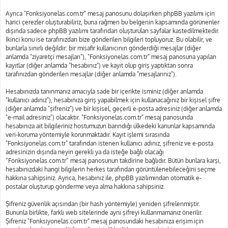
Ayrıca "Fonksiyonelas.com.tr" mesaj panosunu dolaşırken phpBB yazılımı için
harici çerezler oluşturabiliriz, buna rağmen bu belgenin kapsamında görünenler
dışında sadece phpBB yazılımı tarafından oluşturulan sayfalar kastedilmektedir.
İkinci konu ise tarafınızdan bize gönderilen bilgileri topluyoruz. Bu olabilir, ve
bunlarla sınırlı değildir: bir misafir kullanıcının gönderdiği mesajlar (diğer
anlamda "ziyaretçi mesajları"), "Fonksiyonelas.com.tr" mesaj panosuna yapılan
kayıtlar (diğer anlamda "hesabınız") ve kayıt olup giriş yaptıktan sonra
tarafınızdan gönderilen mesajlar (diğer anlamda "mesajlarınız").
Hesabınızda tanınmanız amacıyla sade bir içerikte isminiz (diğer anlamda
"kullanıcı adınız"), hesabınıza giriş yapabilmek için kullanacağınız bir kişisel şifre
(diğer anlamda "şifreniz") ve bir kişisel, geçerli e-posta adresiniz (diğer anlamda
"e-mail adresiniz") olacaktır. "Fonksiyonelas.com.tr" mesaj panosunda
hesabınıza ait bilgileriniz hostumuzun barındığı ülkedeki kanunlar kapsamında
veri-koruma yöntemiyle korunmaktadır. Kayıt işlemi sırasında
"Fonksiyonelas.com.tr" tarafından istenen kullanıcı adınız, şifreniz ve e-posta
adresinizin dışında neyin gerekli ya da isteğe bağlı olacağı
“Fonksiyonelas.com.tr” mesaj panosunun takdirine bağlıdır. Bütün bunlara karşı,
hesabınızdaki hangi bilgilerin herkes tarafından görüntülenebileceğini seçme
hakkına sahipsiniz. Ayrıca, hesabınız ile, phpBB yazılımından otomatik e-
postalar oluşturup gönderme veya alma hakkına sahipsiniz.
Şifreniz güvenlik açısından (bir hash yöntemiyle) yeniden şifrelenmiştir.
Bununla birlikte, farklı web sitelerinde aynı şifreyi kullanmamanız önerilir.
Şifreniz "Fonksiyonelas.com.tr" mesaj panosundaki hesabınıza erişim için