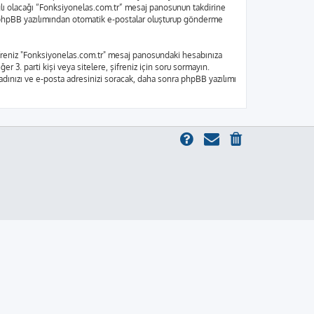
bağlı olacağı “Fonksiyonelas.com.tr” mesaj panosunun takdirine
e, phpBB yazılımından otomatik e-postalar oluşturup gönderme
 Şifreniz "Fonksiyonelas.com.tr" mesaj panosundaki hesabınıza
er 3. parti kişi veya sitelere, şifreniz için soru sormayın.
 adınızı ve e-posta adresinizi soracak, daha sonra phpBB yazılımı