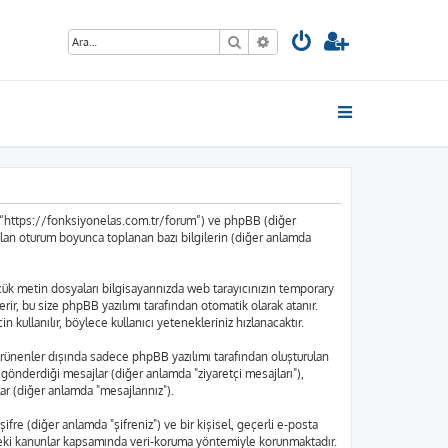
Ara
Gelişmiş arama
”, “https://fonksiyonelas.com.tr/forum”) ve phpBB (diğer
ılan oturum boyunca toplanan bazı bilgilerin (diğer anlamda
küçük metin dosyaları bilgisayarınızda web tarayıcınızın temporary
içerir, bu size phpBB yazılımı tarafından otomatik olarak atanır.
kullanılır, böylece kullanıcı yetenekleriniz hızlanacaktır.
rünenler dışında sadece phpBB yazılımı tarafından oluşturulan
nın gönderdiği mesajlar (diğer anlamda "ziyaretçi mesajları"),
ar (diğer anlamda "mesajlarınız").
ifre (diğer anlamda "şifreniz") ve bir kişisel, geçerli e-posta
edeki kanunlar kapsamında veri-koruma yöntemiyle korunmaktadır.