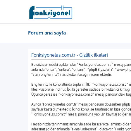
Forum ana sayfa
Fonksiyonelas.com.tr - Gizlilik ilkeleri
Bu sözleşmedeki açıklamalar “Fonksiyonelas.com.tr” mesaj panosu
anlamda "onlar”, “onlara”, “onların”, “phpBB yazılımı”, “www.php
“sizin bilgileriniz”) nasıl kullanılacağını içermektedir.
Bilgileriniz iki konu altında toplanır. İlki, "Fonksiyonelas.com.t
files klasörüne indirilir. İlk iki çerezler sadece bir kullanıcı kim
Üçüncü çerez ise "Fonksiyonelas.com.tr" mesaj panosundaki başlıkl
Ayrıca "Fonksiyonelas.com.tr" mesaj panosunu dolaşırken phpBB y
sayfalar kastedilmektedir. İkinci konu ise tarafınızdan bize gönderi
"Fonksiyonelas.com.tr" mesaj panosuna yapılan kayıtlar (diğer an
Hesabınızda tanınmanız amacıyla sade bir içerikte isminiz (diğer an
adresiniz (diğer anlamda "e-mail adresiniz") olacaktır. "Fonksi