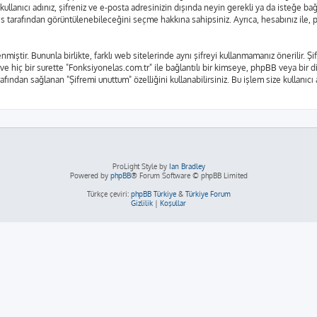
kullanıcı adınız, şifreniz ve e-posta adresinizin dışında neyin gerekli ya da isteğe 
rkes tarafından görüntülenebileceğini seçme hakkına sahipsiniz. Ayrıca, hesabınız il
nmiştir. Bununla birlikte, farklı web sitelerinde aynı şifreyi kullanmamanız önerilir.
 ve hiç bir surette "Fonksiyonelas.com.tr" ile bağlantılı bir kimseye, phpBB veya bir diğ
fından sağlanan "Şifremi unuttum" özelliğini kullanabilirsiniz. Bu işlem size kullanıcı
ProLight Style by
Ian Bradley
Powered by
phpBB
® Forum Software © phpBB Limited
Türkçe çeviri:
phpBB Türkiye
&
Türkiye Forum
Gizlilik
|
Koşullar