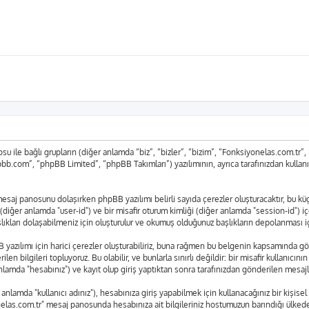
 ile bağlı grupların (diğer anlamda “biz”, “bizler”, “bizim”, “Fonksiyonelas.com.tr
bb.com”, “phpBB Limited”, “phpBB Takımları”) yazılımının, ayrıca tarafınızdan kullan
r" mesaj panosunu dolaşırken phpBB yazılımı belirli sayıda çerezler oluşturacaktır, bu 
liği (diğer anlamda "user-id") ve bir misafir oturum kimliği (diğer anlamda "session-id") 
arı dolaşabilmeniz için oluşturulur ve okumuş olduğunuz başlıkların depolanması için 
azılımı için harici çerezler oluşturabiliriz, buna rağmen bu belgenin kapsamında gö
len bilgileri topluyoruz. Bu olabilir, ve bunlarla sınırlı değildir: bir misafir kullanıcı
lamda "hesabınız") ve kayıt olup giriş yaptıktan sonra tarafınızdan gönderilen mesajl
lamda "kullanıcı adınız"), hesabınıza giriş yapabilmek için kullanacağınız bir kişisel ş
yonelas.com.tr" mesaj panosunda hesabınıza ait bilgileriniz hostumuzun barındığı ülk