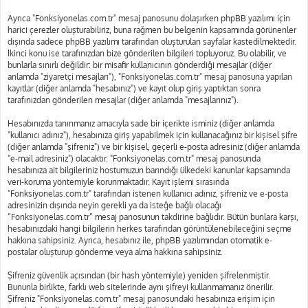
Ayrıca "Fonksiyonelas.com.tr" mesaj panosunu dolaşırken phpBB yazılımı için
harici çerezler oluşturabiliriz, buna rağmen bu belgenin kapsamında görünenler
dışında sadece phpBB yazılımı tarafından oluşturulan sayfalar kastedilmektedir.
İkinci konu ise tarafınızdan bize gönderilen bilgileri topluyoruz. Bu olabilir, ve
bunlarla sınırlı değildir: bir misafir kullanıcının gönderdiği mesajlar (diğer
anlamda "ziyaretçi mesajları"), "Fonksiyonelas.com.tr" mesaj panosuna yapılan
kayıtlar (diğer anlamda "hesabınız") ve kayıt olup giriş yaptıktan sonra
tarafınızdan gönderilen mesajlar (diğer anlamda "mesajlarınız").
Hesabınızda tanınmanız amacıyla sade bir içerikte isminiz (diğer anlamda
"kullanıcı adınız"), hesabınıza giriş yapabilmek için kullanacağınız bir kişisel şifre
(diğer anlamda "şifreniz") ve bir kişisel, geçerli e-posta adresiniz (diğer anlamda
"e-mail adresiniz") olacaktır. "Fonksiyonelas.com.tr" mesaj panosunda
hesabınıza ait bilgileriniz hostumuzun barındığı ülkedeki kanunlar kapsamında
veri-koruma yöntemiyle korunmaktadır. Kayıt işlemi sırasında
"Fonksiyonelas.com.tr" tarafından istenen kullanıcı adınız, şifreniz ve e-posta
adresinizin dışında neyin gerekli ya da isteğe bağlı olacağı
“Fonksiyonelas.com.tr” mesaj panosunun takdirine bağlıdır. Bütün bunlara karşı,
hesabınızdaki hangi bilgilerin herkes tarafından görüntülenebileceğini seçme
hakkına sahipsiniz. Ayrıca, hesabınız ile, phpBB yazılımından otomatik e-
postalar oluşturup gönderme veya alma hakkına sahipsiniz.
Şifreniz güvenlik açısından (bir hash yöntemiyle) yeniden şifrelenmiştir.
Bununla birlikte, farklı web sitelerinde aynı şifreyi kullanmamanız önerilir.
Şifreniz "Fonksiyonelas.com.tr" mesaj panosundaki hesabınıza erişim için