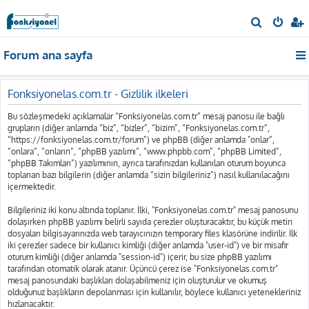
A
r
Forum ana sayfa
a
Fonksiyonelas.com.tr - Gizlilik ilkeleri
Bu sözleşmedeki açıklamalar “Fonksiyonelas.com.tr” mesaj panosu ile bağlı
grupların (diğer anlamda “biz”, “bizler”, “bizim”, “Fonksiyonelas.com.tr”,
“https://fonksiyonelas.com.tr/forum”) ve phpBB (diğer anlamda "onlar”,
“onlara”, “onların”, “phpBB yazılımı”, “www.phpbb.com”, “phpBB Limited”,
“phpBB Takımları”) yazılımının, ayrıca tarafınızdan kullanılan oturum boyunca
toplanan bazı bilgilerin (diğer anlamda “sizin bilgileriniz”) nasıl kullanılacağını
içermektedir.
Bilgileriniz iki konu altında toplanır. İlki, "Fonksiyonelas.com.tr" mesaj panosunu
dolaşırken phpBB yazılımı belirli sayıda çerezler oluşturacaktır, bu küçük metin
dosyaları bilgisayarınızda web tarayıcınızın temporary files klasörüne indirilir. İlk
iki çerezler sadece bir kullanıcı kimliği (diğer anlamda "user-id") ve bir misafir
oturum kimliği (diğer anlamda "session-id") içerir, bu size phpBB yazılımı
tarafından otomatik olarak atanır. Üçüncü çerez ise "Fonksiyonelas.com.tr"
mesaj panosundaki başlıkları dolaşabilmeniz için oluşturulur ve okumuş
olduğunuz başlıkların depolanması için kullanılır, böylece kullanıcı yetenekleriniz
hızlanacaktır.