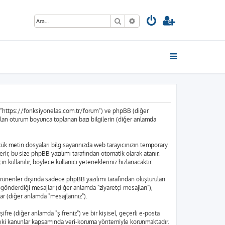
Ara
Gelişmiş arama
”, “https://fonksiyonelas.com.tr/forum”) ve phpBB (diğer
ılan oturum boyunca toplanan bazı bilgilerin (diğer anlamda
küçük metin dosyaları bilgisayarınızda web tarayıcınızın temporary
içerir, bu size phpBB yazılımı tarafından otomatik olarak atanır.
kullanılır, böylece kullanıcı yetenekleriniz hızlanacaktır.
rünenler dışında sadece phpBB yazılımı tarafından oluşturulan
nın gönderdiği mesajlar (diğer anlamda "ziyaretçi mesajları"),
ar (diğer anlamda "mesajlarınız").
ifre (diğer anlamda "şifreniz") ve bir kişisel, geçerli e-posta
edeki kanunlar kapsamında veri-koruma yöntemiyle korunmaktadır.