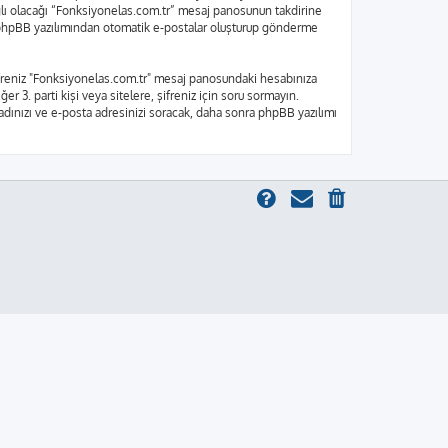
bağlı olacağı “Fonksiyonelas.com.tr” mesaj panosunun takdirine
e, phpBB yazılımından otomatik e-postalar oluşturup gönderme
 Şifreniz "Fonksiyonelas.com.tr" mesaj panosundaki hesabınıza
er 3. parti kişi veya sitelere, şifreniz için soru sormayın.
 adınızı ve e-posta adresinizi soracak, daha sonra phpBB yazılımı