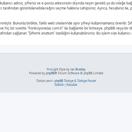
kullanıcı adınız, şifreniz ve e-posta adresinizin dışında neyin gerekli ya da isteğe 
rkes tarafından görüntülenebileceğini seçme hakkına sahipsiniz. Ayrıca, hesabınız il
nmiştir. Bununla birlikte, farklı web sitelerinde aynı şifreyi kullanmamanız önerilir.
 ve hiç bir surette "Fonksiyonelas.com.tr" ile bağlantılı bir kimseye, phpBB veya bir diğ
fından sağlanan "Şifremi unuttum" özelliğini kullanabilirsiniz. Bu işlem size kullanıcı
ProLight Style by
Ian Bradley
Powered by
phpBB
® Forum Software © phpBB Limited
Türkçe çeviri:
phpBB Türkiye
&
Türkiye Forum
Gizlilik
|
Koşullar