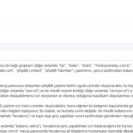
 ile bağlı grupların (diğer anlamda “biz”, “bizler”, “bizim”, “Fonksiyonelas.com.tr
bb.com”, “phpBB Limited”, “phpBB Takımları”) yazılımının, ayrıca tarafınızdan kullan
r" mesaj panosunu dolaşırken phpBB yazılımı belirli sayıda çerezler oluşturacaktır, bu 
liği (diğer anlamda "user-id") ve bir misafir oturum kimliği (diğer anlamda "session-id") 
arı dolaşabilmeniz için oluşturulur ve okumuş olduğunuz başlıkların depolanması için 
azılımı için harici çerezler oluşturabiliriz, buna rağmen bu belgenin kapsamında gö
len bilgileri topluyoruz. Bu olabilir, ve bunlarla sınırlı değildir: bir misafir kullanıcı
lamda "hesabınız") ve kayıt olup giriş yaptıktan sonra tarafınızdan gönderilen mesajl
lamda "kullanıcı adınız"), hesabınıza giriş yapabilmek için kullanacağınız bir kişisel ş
yonelas.com.tr" mesaj panosunda hesabınıza ait bilgileriniz hostumuzun barındığı ülk