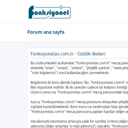
Forum ana sayfa
Fonksiyonelas.com.tr - Gizlilik ilkeleri
Bu sözleşmedeki açıklamalar “Fonksiyonelas.com.tr” mesaj panosu
anlamda "onlar”, “onlara”, “onların”, “phpBB yazılımı”, “www.php
“sizin bilgileriniz”) nasıl kullanılacağını içermektedir.
Bilgileriniz iki konu altında toplanır. İlki, "Fonksiyonelas.com.t
files klasörüne indirilir. İlk iki çerezler sadece bir kullanıcı kim
Üçüncü çerez ise "Fonksiyonelas.com.tr" mesaj panosundaki başlıkl
Ayrıca "Fonksiyonelas.com.tr" mesaj panosunu dolaşırken phpBB y
sayfalar kastedilmektedir. İkinci konu ise tarafınızdan bize gönderi
"Fonksiyonelas.com.tr" mesaj panosuna yapılan kayıtlar (diğer an
Hesabınızda tanınmanız amacıyla sade bir içerikte isminiz (diğer an
adresiniz (diğer anlamda "e-mail adresiniz") olacaktır. "Fonksi