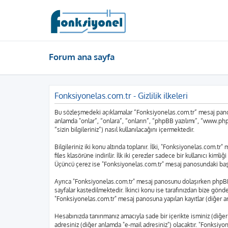
Forum ana sayfa
Fonksiyonelas.com.tr - Gizlilik ilkeleri
Bu sözleşmedeki açıklamalar “Fonksiyonelas.com.tr” mesaj panosu
anlamda "onlar”, “onlara”, “onların”, “phpBB yazılımı”, “www.php
“sizin bilgileriniz”) nasıl kullanılacağını içermektedir.
Bilgileriniz iki konu altında toplanır. İlki, "Fonksiyonelas.com.t
files klasörüne indirilir. İlk iki çerezler sadece bir kullanıcı kim
Üçüncü çerez ise "Fonksiyonelas.com.tr" mesaj panosundaki başlıkl
Ayrıca "Fonksiyonelas.com.tr" mesaj panosunu dolaşırken phpBB y
sayfalar kastedilmektedir. İkinci konu ise tarafınızdan bize gönderi
"Fonksiyonelas.com.tr" mesaj panosuna yapılan kayıtlar (diğer an
Hesabınızda tanınmanız amacıyla sade bir içerikte isminiz (diğer an
adresiniz (diğer anlamda "e-mail adresiniz") olacaktır. "Fonksi