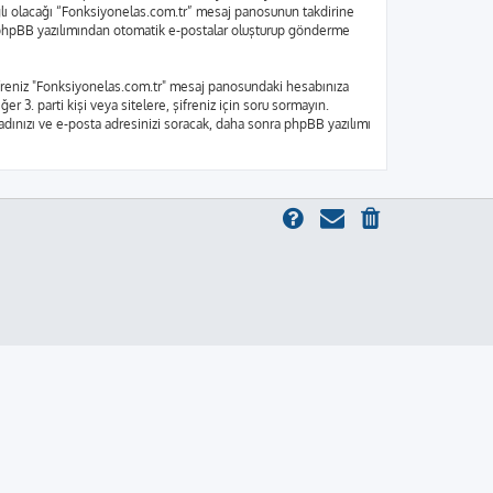
bağlı olacağı “Fonksiyonelas.com.tr” mesaj panosunun takdirine
e, phpBB yazılımından otomatik e-postalar oluşturup gönderme
 Şifreniz "Fonksiyonelas.com.tr" mesaj panosundaki hesabınıza
er 3. parti kişi veya sitelere, şifreniz için soru sormayın.
 adınızı ve e-posta adresinizi soracak, daha sonra phpBB yazılımı