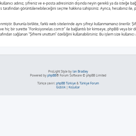
kullanıcı adınız, şifreniz ve e-posta adresinizin dışında neyin gerekli ya da isteğe 
rkes tarafından görüntülenebileceğini seçme hakkına sahipsiniz. Ayrıca, hesabınız il
nmiştir. Bununla birlikte, farklı web sitelerinde aynı şifreyi kullanmamanız önerilir.
 ve hiç bir surette "Fonksiyonelas.com.tr" ile bağlantılı bir kimseye, phpBB veya bir diğ
fından sağlanan "Şifremi unuttum" özelliğini kullanabilirsiniz. Bu işlem size kullanıcı
ProLight Style by
Ian Bradley
Powered by
phpBB
® Forum Software © phpBB Limited
Türkçe çeviri:
phpBB Türkiye
&
Türkiye Forum
Gizlilik
|
Koşullar