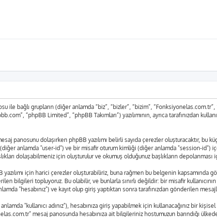
 ile bağlı grupların (diğer anlamda “biz”, “bizler”, “bizim”, “Fonksiyonelas.com.tr
bb.com”, “phpBB Limited”, “phpBB Takımları”) yazılımının, ayrıca tarafınızdan kullan
r" mesaj panosunu dolaşırken phpBB yazılımı belirli sayıda çerezler oluşturacaktır, bu 
liği (diğer anlamda "user-id") ve bir misafir oturum kimliği (diğer anlamda "session-id") 
arı dolaşabilmeniz için oluşturulur ve okumuş olduğunuz başlıkların depolanması için 
azılımı için harici çerezler oluşturabiliriz, buna rağmen bu belgenin kapsamında gö
len bilgileri topluyoruz. Bu olabilir, ve bunlarla sınırlı değildir: bir misafir kullanıcı
lamda "hesabınız") ve kayıt olup giriş yaptıktan sonra tarafınızdan gönderilen mesajl
lamda "kullanıcı adınız"), hesabınıza giriş yapabilmek için kullanacağınız bir kişisel ş
yonelas.com.tr" mesaj panosunda hesabınıza ait bilgileriniz hostumuzun barındığı ülk