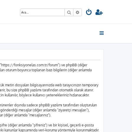
Ara
Gelişmiş arama
”, “https://fonksiyonelas.com.tr/forum”) ve phpBB (diğer
ılan oturum boyunca toplanan bazı bilgilerin (diğer anlamda
küçük metin dosyaları bilgisayarınızda web tarayıcınızın temporary
içerir, bu size phpBB yazılımı tarafından otomatik olarak atanır.
kullanılır, böylece kullanıcı yetenekleriniz hızlanacaktır.
rünenler dışında sadece phpBB yazılımı tarafından oluşturulan
nın gönderdiği mesajlar (diğer anlamda "ziyaretçi mesajları"),
ar (diğer anlamda "mesajlarınız").
ifre (diğer anlamda "şifreniz") ve bir kişisel, geçerli e-posta
edeki kanunlar kapsamında veri-koruma yöntemiyle korunmaktadır.