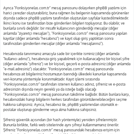
Ayrıca "Fonksiyonelas.com.tr" mesaj panosunu dolaşırken phpBB yazılımı için
harici çerezler oluşturabiliriz, buna rağmen bu belgenin kapsamında görünenler
dışında sadece phpBB yazılımı tarafından oluşturulan sayfalar kastedilmektedir.
İkinci konu ise tarafınızdan bize gönderilen bilgileri topluyoruz. Bu olabilir, ve
bunlarla sınırlı değildir: bir misafir kullanıcının gönderdiği mesajlar (diğer
anlamda "ziyaretçi mesajları"), "Fonksiyonelas.com.tr" mesaj panosuna yapılan
kayıtlar (diğer anlamda "hesabınız") ve kayıt olup giriş yaptıktan sonra
tarafınızdan gönderilen mesajlar (diğer anlamda "mesajlarınız").
Hesabınızda tanınmanız amacıyla sade bir içerikte isminiz (diğer anlamda
"kullanıcı adınız"), hesabınıza giriş yapabilmek için kullanacağınız bir kişisel şifre
(diğer anlamda "şifreniz") ve bir kişisel, geçerli e-posta adresiniz (diğer anlamda
"e-mail adresiniz") olacaktır. "Fonksiyonelas.com.tr" mesaj panosunda
hesabınıza ait bilgileriniz hostumuzun barındığı ülkedeki kanunlar kapsamında
veri-koruma yöntemiyle korunmaktadır. Kayıt işlemi sırasında
"Fonksiyonelas.com.tr" tarafından istenen kullanıcı adınız, şifreniz ve e-posta
adresinizin dışında neyin gerekli ya da isteğe bağlı olacağı
“Fonksiyonelas.com.tr” mesaj panosunun takdirine bağlıdır. Bütün bunlara karşı,
hesabınızdaki hangi bilgilerin herkes tarafından görüntülenebileceğini seçme
hakkına sahipsiniz. Ayrıca, hesabınız ile, phpBB yazılımından otomatik e-
postalar oluşturup gönderme veya alma hakkına sahipsiniz.
Şifreniz güvenlik açısından (bir hash yöntemiyle) yeniden şifrelenmiştir.
Bununla birlikte, farklı web sitelerinde aynı şifreyi kullanmamanız önerilir.
Şifreniz "Fonksiyonelas.com.tr" mesaj panosundaki hesabınıza erişim için