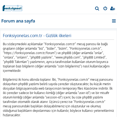
A
r
Forum ana sayfa
a
Fonksiyonelas.com.tr - Gizlilik ilkeleri
Bu sözleşmedeki açıklamalar “Fonksiyonelas.com.tr” mesaj panosu ile bağlı
grupların (diğer anlamda “biz”, “bizler”, “bizim”, “Fonksiyonelas.com.tr”,
“https://fonksiyonelas.com.tr/forum”) ve phpBB (diğer anlamda "onlar”,
“onlara”, “onların”, “phpBB yazılımı”, “www.phpbb.com”, “phpBB Limited”,
“phpBB Takımları”) yazılımının, ayrıca tarafınızdan kullanılan oturum boyunca
toplanan bazı bilgilerin (diğer anlamda “sizin bilgileriniz”) nasıl kullanılacağını
içermektedir.
Bilgileriniz iki konu altında toplanır. İlki, "Fonksiyonelas.com.tr" mesaj panosunu
dolaşırken phpBB yazılımı belirli sayıda çerezler oluşturacaktır, bu küçük metin
dosyaları bilgisayarınızda web tarayıcınızın temporary files klasörüne indirilir. İlk
iki çerezler sadece bir kullanıcı kimliği (diğer anlamda "user-id") ve bir misafir
oturum kimliği (diğer anlamda "session-id") içerir, bu size phpBB yazılımı
tarafından otomatik olarak atanır. Üçüncü çerez ise "Fonksiyonelas.com.tr"
mesaj panosundaki başlıkları dolaşabilmeniz için oluşturulur ve okumuş
olduğunuz başlıkların depolanması için kullanılır, böylece kullanıcı yetenekleriniz
hızlanacaktır.