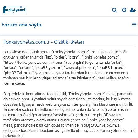
A
r
Forum ana sayfa
a
Fonksiyonelas.com.tr - Gizlilik ilkeleri
Bu sözleşmedeki açıklamalar “Fonksiyonelas.com.tr” mesaj panosu ile bağlı
grupların (diğer anlamda “biz”, “bizler”, “bizim”, “Fonksiyonelas.com.tr”,
“https://fonksiyonelas.com.tr/forum”) ve phpBB (diğer anlamda "onlar”,
“onlara”, “onların”, “phpBB yazılımı”, “www.phpbb.com”, “phpBB Limited”,
“phpBB Takımları”) yazılımının, ayrıca tarafınızdan kullanılan oturum boyunca
toplanan bazı bilgilerin (diğer anlamda “sizin bilgileriniz”) nasıl kullanılacağını
içermektedir.
Bilgileriniz iki konu altında toplanır. İlki, "Fonksiyonelas.com.tr" mesaj panosunu
dolaşırken phpBB yazılımı belirli sayıda çerezler oluşturacaktır, bu küçük metin
dosyaları bilgisayarınızda web tarayıcınızın temporary files klasörüne indirilir. İlk
iki çerezler sadece bir kullanıcı kimliği (diğer anlamda "user-id") ve bir misafir
oturum kimliği (diğer anlamda "session-id") içerir, bu size phpBB yazılımı
tarafından otomatik olarak atanır. Üçüncü çerez ise "Fonksiyonelas.com.tr"
mesaj panosundaki başlıkları dolaşabilmeniz için oluşturulur ve okumuş
olduğunuz başlıkların depolanması için kullanılır, böylece kullanıcı yetenekleriniz
hızlanacaktır.