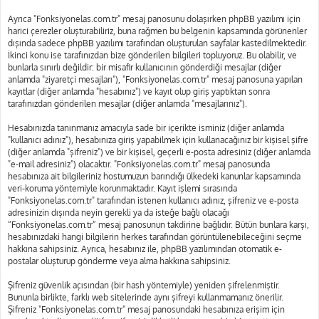
Ayrıca "Fonksiyonelas.com.tr" mesaj panosunu dolaşırken phpBB yazılımı için
harici çerezler oluşturabiliriz, buna rağmen bu belgenin kapsamında görünenler
dışında sadece phpBB yazılımı tarafından oluşturulan sayfalar kastedilmektedir.
İkinci konu ise tarafınızdan bize gönderilen bilgileri topluyoruz. Bu olabilir, ve
bunlarla sınırlı değildir: bir misafir kullanıcının gönderdiği mesajlar (diğer
anlamda "ziyaretçi mesajları"), "Fonksiyonelas.com.tr" mesaj panosuna yapılan
kayıtlar (diğer anlamda "hesabınız") ve kayıt olup giriş yaptıktan sonra
tarafınızdan gönderilen mesajlar (diğer anlamda "mesajlarınız").
Hesabınızda tanınmanız amacıyla sade bir içerikte isminiz (diğer anlamda
"kullanıcı adınız"), hesabınıza giriş yapabilmek için kullanacağınız bir kişisel şifre
(diğer anlamda "şifreniz") ve bir kişisel, geçerli e-posta adresiniz (diğer anlamda
"e-mail adresiniz") olacaktır. "Fonksiyonelas.com.tr" mesaj panosunda
hesabınıza ait bilgileriniz hostumuzun barındığı ülkedeki kanunlar kapsamında
veri-koruma yöntemiyle korunmaktadır. Kayıt işlemi sırasında
"Fonksiyonelas.com.tr" tarafından istenen kullanıcı adınız, şifreniz ve e-posta
adresinizin dışında neyin gerekli ya da isteğe bağlı olacağı
“Fonksiyonelas.com.tr” mesaj panosunun takdirine bağlıdır. Bütün bunlara karşı,
hesabınızdaki hangi bilgilerin herkes tarafından görüntülenebileceğini seçme
hakkına sahipsiniz. Ayrıca, hesabınız ile, phpBB yazılımından otomatik e-
postalar oluşturup gönderme veya alma hakkına sahipsiniz.
Şifreniz güvenlik açısından (bir hash yöntemiyle) yeniden şifrelenmiştir.
Bununla birlikte, farklı web sitelerinde aynı şifreyi kullanmamanız önerilir.
Şifreniz "Fonksiyonelas.com.tr" mesaj panosundaki hesabınıza erişim için