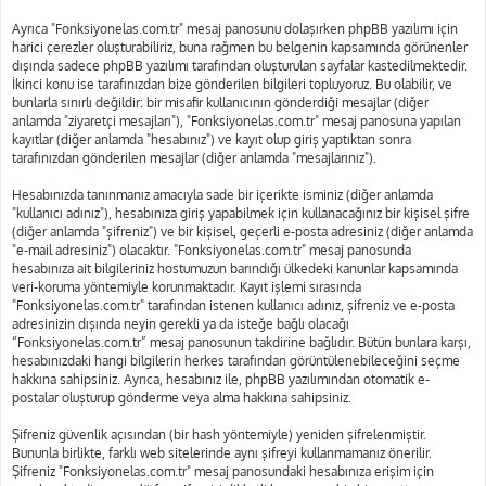
Ayrıca "Fonksiyonelas.com.tr" mesaj panosunu dolaşırken phpBB yazılımı için
harici çerezler oluşturabiliriz, buna rağmen bu belgenin kapsamında görünenler
dışında sadece phpBB yazılımı tarafından oluşturulan sayfalar kastedilmektedir.
İkinci konu ise tarafınızdan bize gönderilen bilgileri topluyoruz. Bu olabilir, ve
bunlarla sınırlı değildir: bir misafir kullanıcının gönderdiği mesajlar (diğer
anlamda "ziyaretçi mesajları"), "Fonksiyonelas.com.tr" mesaj panosuna yapılan
kayıtlar (diğer anlamda "hesabınız") ve kayıt olup giriş yaptıktan sonra
tarafınızdan gönderilen mesajlar (diğer anlamda "mesajlarınız").
Hesabınızda tanınmanız amacıyla sade bir içerikte isminiz (diğer anlamda
"kullanıcı adınız"), hesabınıza giriş yapabilmek için kullanacağınız bir kişisel şifre
(diğer anlamda "şifreniz") ve bir kişisel, geçerli e-posta adresiniz (diğer anlamda
"e-mail adresiniz") olacaktır. "Fonksiyonelas.com.tr" mesaj panosunda
hesabınıza ait bilgileriniz hostumuzun barındığı ülkedeki kanunlar kapsamında
veri-koruma yöntemiyle korunmaktadır. Kayıt işlemi sırasında
"Fonksiyonelas.com.tr" tarafından istenen kullanıcı adınız, şifreniz ve e-posta
adresinizin dışında neyin gerekli ya da isteğe bağlı olacağı
“Fonksiyonelas.com.tr” mesaj panosunun takdirine bağlıdır. Bütün bunlara karşı,
hesabınızdaki hangi bilgilerin herkes tarafından görüntülenebileceğini seçme
hakkına sahipsiniz. Ayrıca, hesabınız ile, phpBB yazılımından otomatik e-
postalar oluşturup gönderme veya alma hakkına sahipsiniz.
Şifreniz güvenlik açısından (bir hash yöntemiyle) yeniden şifrelenmiştir.
Bununla birlikte, farklı web sitelerinde aynı şifreyi kullanmamanız önerilir.
Şifreniz "Fonksiyonelas.com.tr" mesaj panosundaki hesabınıza erişim için