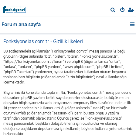
A
r
Forum ana sayfa
a
Fonksiyonelas.com.tr - Gizlilik ilkeleri
Bu sözleşmedeki açıklamalar “Fonksiyonelas.com.tr” mesaj panosu ile bağlı
grupların (diğer anlamda “biz”, “bizler”, “bizim”, “Fonksiyonelas.com.tr”,
“https://fonksiyonelas.com.tr/forum”) ve phpBB (diğer anlamda "onlar”,
“onlara”, “onların”, “phpBB yazılımı”, “www.phpbb.com”, “phpBB Limited”,
“phpBB Takımları”) yazılımının, ayrıca tarafınızdan kullanılan oturum boyunca
toplanan bazı bilgilerin (diğer anlamda “sizin bilgileriniz”) nasıl kullanılacağını
içermektedir.
Bilgileriniz iki konu altında toplanır. İlki, "Fonksiyonelas.com.tr" mesaj panosunu
dolaşırken phpBB yazılımı belirli sayıda çerezler oluşturacaktır, bu küçük metin
dosyaları bilgisayarınızda web tarayıcınızın temporary files klasörüne indirilir. İlk
iki çerezler sadece bir kullanıcı kimliği (diğer anlamda "user-id") ve bir misafir
oturum kimliği (diğer anlamda "session-id") içerir, bu size phpBB yazılımı
tarafından otomatik olarak atanır. Üçüncü çerez ise "Fonksiyonelas.com.tr"
mesaj panosundaki başlıkları dolaşabilmeniz için oluşturulur ve okumuş
olduğunuz başlıkların depolanması için kullanılır, böylece kullanıcı yetenekleriniz
hızlanacaktır.