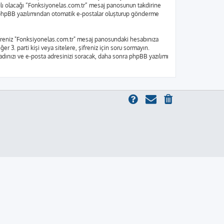
bağlı olacağı “Fonksiyonelas.com.tr” mesaj panosunun takdirine
e, phpBB yazılımından otomatik e-postalar oluşturup gönderme
 Şifreniz "Fonksiyonelas.com.tr" mesaj panosundaki hesabınıza
er 3. parti kişi veya sitelere, şifreniz için soru sormayın.
 adınızı ve e-posta adresinizi soracak, daha sonra phpBB yazılımı