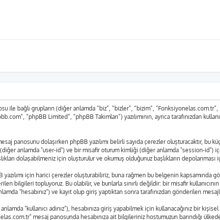
 ile bağlı grupların (diğer anlamda “biz”, “bizler”, “bizim”, “Fonksiyonelas.com.tr
bb.com”, “phpBB Limited”, “phpBB Takımları”) yazılımının, ayrıca tarafınızdan kullan
r" mesaj panosunu dolaşırken phpBB yazılımı belirli sayıda çerezler oluşturacaktır, bu 
liği (diğer anlamda "user-id") ve bir misafir oturum kimliği (diğer anlamda "session-id") 
arı dolaşabilmeniz için oluşturulur ve okumuş olduğunuz başlıkların depolanması için 
azılımı için harici çerezler oluşturabiliriz, buna rağmen bu belgenin kapsamında gö
len bilgileri topluyoruz. Bu olabilir, ve bunlarla sınırlı değildir: bir misafir kullanıcı
lamda "hesabınız") ve kayıt olup giriş yaptıktan sonra tarafınızdan gönderilen mesajl
lamda "kullanıcı adınız"), hesabınıza giriş yapabilmek için kullanacağınız bir kişisel ş
yonelas.com.tr" mesaj panosunda hesabınıza ait bilgileriniz hostumuzun barındığı ülk