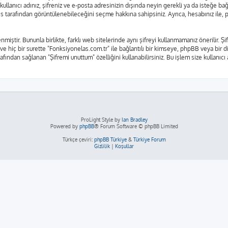
kullanıcı adınız, şifreniz ve e-posta adresinizin dışında neyin gerekli ya da isteğe 
rkes tarafından görüntülenebileceğini seçme hakkına sahipsiniz. Ayrıca, hesabınız il
nmiştir. Bununla birlikte, farklı web sitelerinde aynı şifreyi kullanmamanız önerilir.
 ve hiç bir surette "Fonksiyonelas.com.tr" ile bağlantılı bir kimseye, phpBB veya bir diğ
fından sağlanan "Şifremi unuttum" özelliğini kullanabilirsiniz. Bu işlem size kullanıcı
ProLight Style by
Ian Bradley
Powered by
phpBB
® Forum Software © phpBB Limited
Türkçe çeviri:
phpBB Türkiye
&
Türkiye Forum
Gizlilik
|
Koşullar