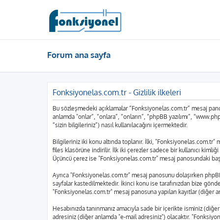
Forum ana sayfa
Fonksiyonelas.com.tr - Gizlilik ilkeleri
Bu sözleşmedeki açıklamalar “Fonksiyonelas.com.tr” mesaj panosu
anlamda "onlar”, “onlara”, “onların”, “phpBB yazılımı”, “www.php
“sizin bilgileriniz”) nasıl kullanılacağını içermektedir.
Bilgileriniz iki konu altında toplanır. İlki, "Fonksiyonelas.com.t
files klasörüne indirilir. İlk iki çerezler sadece bir kullanıcı kim
Üçüncü çerez ise "Fonksiyonelas.com.tr" mesaj panosundaki başlıkl
Ayrıca "Fonksiyonelas.com.tr" mesaj panosunu dolaşırken phpBB y
sayfalar kastedilmektedir. İkinci konu ise tarafınızdan bize gönderi
"Fonksiyonelas.com.tr" mesaj panosuna yapılan kayıtlar (diğer an
Hesabınızda tanınmanız amacıyla sade bir içerikte isminiz (diğer an
adresiniz (diğer anlamda "e-mail adresiniz") olacaktır. "Fonksi