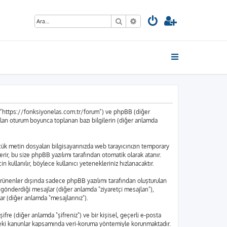
Ara
Gelişmiş arama
”, “https://fonksiyonelas.com.tr/forum”) ve phpBB (diğer
ılan oturum boyunca toplanan bazı bilgilerin (diğer anlamda
küçük metin dosyaları bilgisayarınızda web tarayıcınızın temporary
içerir, bu size phpBB yazılımı tarafından otomatik olarak atanır.
kullanılır, böylece kullanıcı yetenekleriniz hızlanacaktır.
rünenler dışında sadece phpBB yazılımı tarafından oluşturulan
nın gönderdiği mesajlar (diğer anlamda "ziyaretçi mesajları"),
ar (diğer anlamda "mesajlarınız").
ifre (diğer anlamda "şifreniz") ve bir kişisel, geçerli e-posta
edeki kanunlar kapsamında veri-koruma yöntemiyle korunmaktadır.