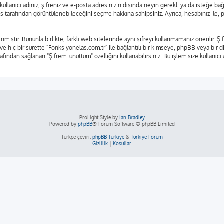
kullanıcı adınız, şifreniz ve e-posta adresinizin dışında neyin gerekli ya da isteğe 
rkes tarafından görüntülenebileceğini seçme hakkına sahipsiniz. Ayrıca, hesabınız il
nmiştir. Bununla birlikte, farklı web sitelerinde aynı şifreyi kullanmamanız önerilir.
 ve hiç bir surette "Fonksiyonelas.com.tr" ile bağlantılı bir kimseye, phpBB veya bir diğ
fından sağlanan "Şifremi unuttum" özelliğini kullanabilirsiniz. Bu işlem size kullanıcı
ProLight Style by
Ian Bradley
Powered by
phpBB
® Forum Software © phpBB Limited
Türkçe çeviri:
phpBB Türkiye
&
Türkiye Forum
Gizlilik
|
Koşullar