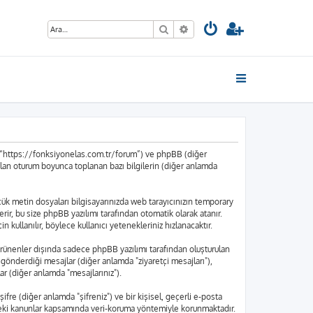
Ara
Gelişmiş arama
”, “https://fonksiyonelas.com.tr/forum”) ve phpBB (diğer
ılan oturum boyunca toplanan bazı bilgilerin (diğer anlamda
küçük metin dosyaları bilgisayarınızda web tarayıcınızın temporary
içerir, bu size phpBB yazılımı tarafından otomatik olarak atanır.
kullanılır, böylece kullanıcı yetenekleriniz hızlanacaktır.
rünenler dışında sadece phpBB yazılımı tarafından oluşturulan
nın gönderdiği mesajlar (diğer anlamda "ziyaretçi mesajları"),
ar (diğer anlamda "mesajlarınız").
ifre (diğer anlamda "şifreniz") ve bir kişisel, geçerli e-posta
edeki kanunlar kapsamında veri-koruma yöntemiyle korunmaktadır.