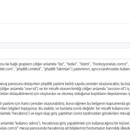
 ile bağlı grupların (diğer anlamda “biz”, “bizler”, “bizim”, “Fonksiyonelas.com.tr
bb.com”, “phpBB Limited”, “phpBB Takımları”) yazılımının, ayrıca tarafınızdan kullan
r" mesaj panosunu dolaşırken phpBB yazılımı belirli sayıda çerezler oluşturacaktır, bu 
liği (diğer anlamda "user-id") ve bir misafir oturum kimliği (diğer anlamda "session-id") 
arı dolaşabilmeniz için oluşturulur ve okumuş olduğunuz başlıkların depolanması için 
azılımı için harici çerezler oluşturabiliriz, buna rağmen bu belgenin kapsamında gö
len bilgileri topluyoruz. Bu olabilir, ve bunlarla sınırlı değildir: bir misafir kullanıcı
lamda "hesabınız") ve kayıt olup giriş yaptıktan sonra tarafınızdan gönderilen mesajl
lamda "kullanıcı adınız"), hesabınıza giriş yapabilmek için kullanacağınız bir kişisel ş
yonelas.com.tr" mesaj panosunda hesabınıza ait bilgileriniz hostumuzun barındığı ülk