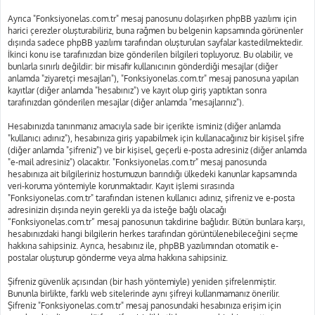
Ayrıca "Fonksiyonelas.com.tr" mesaj panosunu dolaşırken phpBB yazılımı için
harici çerezler oluşturabiliriz, buna rağmen bu belgenin kapsamında görünenler
dışında sadece phpBB yazılımı tarafından oluşturulan sayfalar kastedilmektedir.
İkinci konu ise tarafınızdan bize gönderilen bilgileri topluyoruz. Bu olabilir, ve
bunlarla sınırlı değildir: bir misafir kullanıcının gönderdiği mesajlar (diğer
anlamda "ziyaretçi mesajları"), "Fonksiyonelas.com.tr" mesaj panosuna yapılan
kayıtlar (diğer anlamda "hesabınız") ve kayıt olup giriş yaptıktan sonra
tarafınızdan gönderilen mesajlar (diğer anlamda "mesajlarınız").
Hesabınızda tanınmanız amacıyla sade bir içerikte isminiz (diğer anlamda
"kullanıcı adınız"), hesabınıza giriş yapabilmek için kullanacağınız bir kişisel şifre
(diğer anlamda "şifreniz") ve bir kişisel, geçerli e-posta adresiniz (diğer anlamda
"e-mail adresiniz") olacaktır. "Fonksiyonelas.com.tr" mesaj panosunda
hesabınıza ait bilgileriniz hostumuzun barındığı ülkedeki kanunlar kapsamında
veri-koruma yöntemiyle korunmaktadır. Kayıt işlemi sırasında
"Fonksiyonelas.com.tr" tarafından istenen kullanıcı adınız, şifreniz ve e-posta
adresinizin dışında neyin gerekli ya da isteğe bağlı olacağı
“Fonksiyonelas.com.tr” mesaj panosunun takdirine bağlıdır. Bütün bunlara karşı,
hesabınızdaki hangi bilgilerin herkes tarafından görüntülenebileceğini seçme
hakkına sahipsiniz. Ayrıca, hesabınız ile, phpBB yazılımından otomatik e-
postalar oluşturup gönderme veya alma hakkına sahipsiniz.
Şifreniz güvenlik açısından (bir hash yöntemiyle) yeniden şifrelenmiştir.
Bununla birlikte, farklı web sitelerinde aynı şifreyi kullanmamanız önerilir.
Şifreniz "Fonksiyonelas.com.tr" mesaj panosundaki hesabınıza erişim için