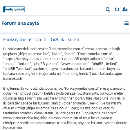
A
r
Forum ana sayfa
a
Fonksiyonelas.com.tr - Gizlilik ilkeleri
Bu sözleşmedeki açıklamalar “Fonksiyonelas.com.tr” mesaj panosu ile bağlı
grupların (diğer anlamda “biz”, “bizler”, “bizim”, “Fonksiyonelas.com.tr”,
“https://fonksiyonelas.com.tr/forum”) ve phpBB (diğer anlamda "onlar”,
“onlara”, “onların”, “phpBB yazılımı”, “www.phpbb.com”, “phpBB Limited”,
“phpBB Takımları”) yazılımının, ayrıca tarafınızdan kullanılan oturum boyunca
toplanan bazı bilgilerin (diğer anlamda “sizin bilgileriniz”) nasıl kullanılacağını
içermektedir.
Bilgileriniz iki konu altında toplanır. İlki, "Fonksiyonelas.com.tr" mesaj panosunu
dolaşırken phpBB yazılımı belirli sayıda çerezler oluşturacaktır, bu küçük metin
dosyaları bilgisayarınızda web tarayıcınızın temporary files klasörüne indirilir. İlk
iki çerezler sadece bir kullanıcı kimliği (diğer anlamda "user-id") ve bir misafir
oturum kimliği (diğer anlamda "session-id") içerir, bu size phpBB yazılımı
tarafından otomatik olarak atanır. Üçüncü çerez ise "Fonksiyonelas.com.tr"
mesaj panosundaki başlıkları dolaşabilmeniz için oluşturulur ve okumuş
olduğunuz başlıkların depolanması için kullanılır, böylece kullanıcı yetenekleriniz
hızlanacaktır.