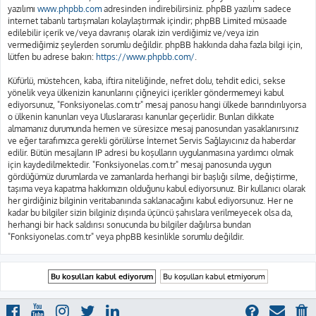
yazılımı
www.phpbb.com
adresinden indirebilirsiniz. phpBB yazılımı sadece
internet tabanlı tartışmaları kolaylaştırmak içindir; phpBB Limited müsaade
edilebilir içerik ve/veya davranış olarak izin verdiğimiz ve/veya izin
vermediğimiz şeylerden sorumlu değildir. phpBB hakkında daha fazla bilgi için,
lütfen bu adrese bakın:
https://www.phpbb.com/
.
Küfürlü, müstehcen, kaba, iftira niteliğinde, nefret dolu, tehdit edici, sekse
yönelik veya ülkenizin kanunlarını çiğneyici içerikler göndermemeyi kabul
ediyorsunuz, "Fonksiyonelas.com.tr" mesaj panosu hangi ülkede barındırılıyorsa
o ülkenin kanunları veya Uluslararası kanunlar geçerlidir. Bunları dikkate
almamanız durumunda hemen ve süresizce mesaj panosundan yasaklanırsınız
ve eğer tarafımızca gerekli görülürse İnternet Servis Sağlayıcınız da haberdar
edilir. Bütün mesajların IP adresi bu koşulların uygulanmasına yardımcı olmak
için kaydedilmektedir. "Fonksiyonelas.com.tr" mesaj panosunda uygun
gördüğümüz durumlarda ve zamanlarda herhangi bir başlığı silme, değiştirme,
taşıma veya kapatma hakkımızın olduğunu kabul ediyorsunuz. Bir kullanıcı olarak
her girdiğiniz bilginin veritabanında saklanacağını kabul ediyorsunuz. Her ne
kadar bu bilgiler sizin bilginiz dışında üçüncü şahıslara verilmeyecek olsa da,
herhangi bir hack saldırısı sonucunda bu bilgiler dağılırsa bundan
"Fonksiyonelas.com.tr" veya phpBB kesinlikle sorumlu değildir.