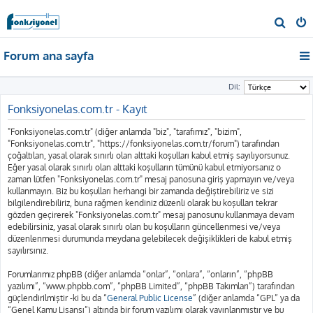
A
r
Forum ana sayfa
a
Dil:
Fonksiyonelas.com.tr - Kayıt
"Fonksiyonelas.com.tr" (diğer anlamda "biz", "tarafımız", "bizim",
"Fonksiyonelas.com.tr", "https://fonksiyonelas.com.tr/forum") tarafından
çoğaltılan, yasal olarak sınırlı olan alttaki koşulları kabul etmiş sayılıyorsunuz.
Eğer yasal olarak sınırlı olan alttaki koşulların tümünü kabul etmiyorsanız o
zaman lütfen "Fonksiyonelas.com.tr" mesaj panosuna giriş yapmayın ve/veya
kullanmayın. Biz bu koşulları herhangi bir zamanda değiştirebiliriz ve sizi
bilgilendirebiliriz, buna rağmen kendiniz düzenli olarak bu koşulları tekrar
gözden geçirerek "Fonksiyonelas.com.tr" mesaj panosunu kullanmaya devam
edebilirsiniz, yasal olarak sınırlı olan bu koşulların güncellenmesi ve/veya
düzenlenmesi durumunda meydana gelebilecek değişiklikleri de kabul etmiş
sayılırsınız.
Forumlarımız phpBB (diğer anlamda “onlar”, “onlara”, “onların”, “phpBB
yazılımı”, “www.phpbb.com”, “phpBB Limited”, “phpBB Takımları”) tarafından
güçlendirilmiştir -ki bu da “
General Public License
” (diğer anlamda “GPL” ya da
“Genel Kamu Lisansı”) altında bir forum yazılımı olarak yayınlanmıştır ve bu