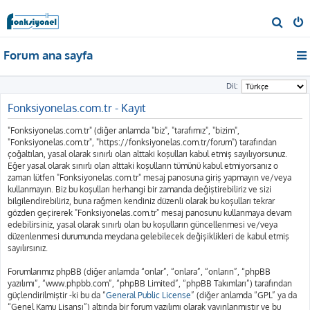
A
r
Forum ana sayfa
a
Dil:
Fonksiyonelas.com.tr - Kayıt
"Fonksiyonelas.com.tr" (diğer anlamda "biz", "tarafımız", "bizim",
"Fonksiyonelas.com.tr", "https://fonksiyonelas.com.tr/forum") tarafından
çoğaltılan, yasal olarak sınırlı olan alttaki koşulları kabul etmiş sayılıyorsunuz.
Eğer yasal olarak sınırlı olan alttaki koşulların tümünü kabul etmiyorsanız o
zaman lütfen "Fonksiyonelas.com.tr" mesaj panosuna giriş yapmayın ve/veya
kullanmayın. Biz bu koşulları herhangi bir zamanda değiştirebiliriz ve sizi
bilgilendirebiliriz, buna rağmen kendiniz düzenli olarak bu koşulları tekrar
gözden geçirerek "Fonksiyonelas.com.tr" mesaj panosunu kullanmaya devam
edebilirsiniz, yasal olarak sınırlı olan bu koşulların güncellenmesi ve/veya
düzenlenmesi durumunda meydana gelebilecek değişiklikleri de kabul etmiş
sayılırsınız.
Forumlarımız phpBB (diğer anlamda “onlar”, “onlara”, “onların”, “phpBB
yazılımı”, “www.phpbb.com”, “phpBB Limited”, “phpBB Takımları”) tarafından
güçlendirilmiştir -ki bu da “
General Public License
” (diğer anlamda “GPL” ya da
“Genel Kamu Lisansı”) altında bir forum yazılımı olarak yayınlanmıştır ve bu