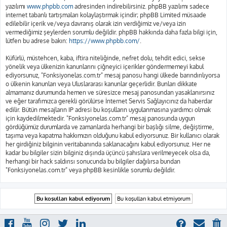
yazılımı
www.phpbb.com
adresinden indirebilirsiniz. phpBB yazılımı sadece
internet tabanlı tartışmaları kolaylaştırmak içindir; phpBB Limited müsaade
edilebilir içerik ve/veya davranış olarak izin verdiğimiz ve/veya izin
vermediğimiz şeylerden sorumlu değildir. phpBB hakkında daha fazla bilgi için,
lütfen bu adrese bakın:
https://www.phpbb.com/
.
Küfürlü, müstehcen, kaba, iftira niteliğinde, nefret dolu, tehdit edici, sekse
yönelik veya ülkenizin kanunlarını çiğneyici içerikler göndermemeyi kabul
ediyorsunuz, "Fonksiyonelas.com.tr" mesaj panosu hangi ülkede barındırılıyorsa
o ülkenin kanunları veya Uluslararası kanunlar geçerlidir. Bunları dikkate
almamanız durumunda hemen ve süresizce mesaj panosundan yasaklanırsınız
ve eğer tarafımızca gerekli görülürse İnternet Servis Sağlayıcınız da haberdar
edilir. Bütün mesajların IP adresi bu koşulların uygulanmasına yardımcı olmak
için kaydedilmektedir. "Fonksiyonelas.com.tr" mesaj panosunda uygun
gördüğümüz durumlarda ve zamanlarda herhangi bir başlığı silme, değiştirme,
taşıma veya kapatma hakkımızın olduğunu kabul ediyorsunuz. Bir kullanıcı olarak
her girdiğiniz bilginin veritabanında saklanacağını kabul ediyorsunuz. Her ne
kadar bu bilgiler sizin bilginiz dışında üçüncü şahıslara verilmeyecek olsa da,
herhangi bir hack saldırısı sonucunda bu bilgiler dağılırsa bundan
"Fonksiyonelas.com.tr" veya phpBB kesinlikle sorumlu değildir.