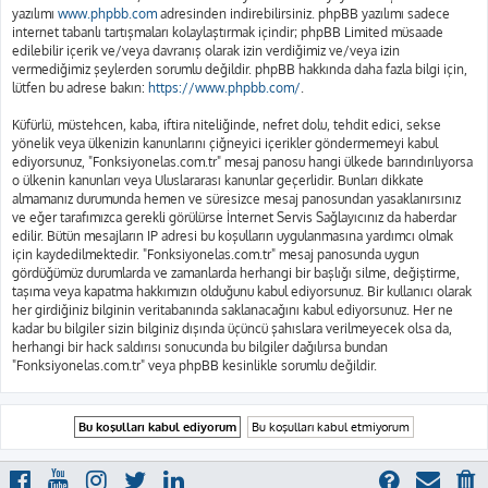
yazılımı
www.phpbb.com
adresinden indirebilirsiniz. phpBB yazılımı sadece
internet tabanlı tartışmaları kolaylaştırmak içindir; phpBB Limited müsaade
edilebilir içerik ve/veya davranış olarak izin verdiğimiz ve/veya izin
vermediğimiz şeylerden sorumlu değildir. phpBB hakkında daha fazla bilgi için,
lütfen bu adrese bakın:
https://www.phpbb.com/
.
Küfürlü, müstehcen, kaba, iftira niteliğinde, nefret dolu, tehdit edici, sekse
yönelik veya ülkenizin kanunlarını çiğneyici içerikler göndermemeyi kabul
ediyorsunuz, "Fonksiyonelas.com.tr" mesaj panosu hangi ülkede barındırılıyorsa
o ülkenin kanunları veya Uluslararası kanunlar geçerlidir. Bunları dikkate
almamanız durumunda hemen ve süresizce mesaj panosundan yasaklanırsınız
ve eğer tarafımızca gerekli görülürse İnternet Servis Sağlayıcınız da haberdar
edilir. Bütün mesajların IP adresi bu koşulların uygulanmasına yardımcı olmak
için kaydedilmektedir. "Fonksiyonelas.com.tr" mesaj panosunda uygun
gördüğümüz durumlarda ve zamanlarda herhangi bir başlığı silme, değiştirme,
taşıma veya kapatma hakkımızın olduğunu kabul ediyorsunuz. Bir kullanıcı olarak
her girdiğiniz bilginin veritabanında saklanacağını kabul ediyorsunuz. Her ne
kadar bu bilgiler sizin bilginiz dışında üçüncü şahıslara verilmeyecek olsa da,
herhangi bir hack saldırısı sonucunda bu bilgiler dağılırsa bundan
"Fonksiyonelas.com.tr" veya phpBB kesinlikle sorumlu değildir.