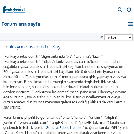
A
r
Forum ana sayfa
a
Dil:
Fonksiyonelas.com.tr - Kayıt
"Fonksiyonelas.com.tr" (diğer anlamda "biz", "tarafımız", "bizim",
"Fonksiyonelas.com.tr", "https://fonksiyonelas.com.tr/forum") tarafından
çoğaltılan, yasal olarak sınırlı olan alttaki koşulları kabul etmiş sayılıyorsunuz.
Eğer yasal olarak sınırlı olan alttaki koşulların tümünü kabul etmiyorsanız o
zaman lütfen "Fonksiyonelas.com.tr" mesaj panosuna giriş yapmayın ve/veya
kullanmayın. Biz bu koşulları herhangi bir zamanda değiştirebiliriz ve sizi
bilgilendirebiliriz, buna rağmen kendiniz düzenli olarak bu koşulları tekrar
gözden geçirerek "Fonksiyonelas.com.tr" mesaj panosunu kullanmaya devam
edebilirsiniz, yasal olarak sınırlı olan bu koşulların güncellenmesi ve/veya
düzenlenmesi durumunda meydana gelebilecek değişiklikleri de kabul etmiş
sayılırsınız.
Forumlarımız phpBB (diğer anlamda “onlar”, “onlara”, “onların”, “phpBB
yazılımı”, “www.phpbb.com”, “phpBB Limited”, “phpBB Takımları”) tarafından
güçlendirilmiştir -ki bu da “
General Public License
” (diğer anlamda “GPL” ya da
“Genel Kamu Lisansı”) altında bir forum yazılımı olarak yayınlanmıştır ve bu