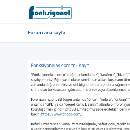
Forum ana sayfa
Fonksiyonelas.com.tr - Kayıt
"Fonksiyonelas.com.tr" (diğer anlamda "biz", "tarafımız", "bizim",
sayılıyorsunuz. Eğer yasal olarak sınırlı olan alttaki koşulları
zamanda değiştirebiliriz ve sizi bilgilendirebiliriz, buna rağme
sınırlı olan bu koşulların güncellenmesi ve/veya düzenlenmesi d
Forumlarımız phpBB (diğer anlamda “onlar”, “onlara”, “onların”,
anlamda “GPL” ya da “Genel Kamu Lisansı”) altında bir forum yazı
kolaylaştırmak içindir; phpBB Limited müsaade edilebilir içerik 
bakın:
https://www.phpbb.com/
.
Küfürlü, müstehcen, kaba, iftira niteliğinde, nefret dolu, tehdi
ülkede barındırılıyorsa o ülkenin kanunları veya Uluslararası k