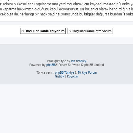
rın IP adresi bu koşulların uygulanmasına yardımcı olmak için kaydedilmektedir. "Fo
a kapatma hakkımızın olduğunu kabul ediyorsunuz. Bir kullanıcı olarak her girdiğiniz 
yecek olsa da, herhangi bir hack saldırısı sonucunda bu bilgiler dağılırsa bundan "Fon
ProLight Style by
Ian Bradley
Powered by
phpBB
® Forum Software © phpBB Limited
Türkçe çeviri:
phpBB Türkiye
&
Türkiye Forum
Gizlilik
|
Koşullar