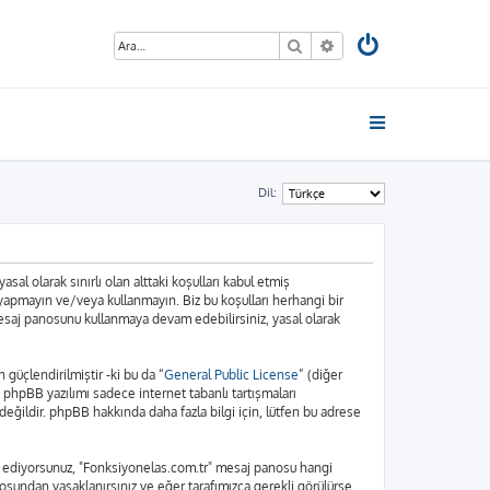
Ara
Gelişmiş arama
Dil:
sal olarak sınırlı olan alttaki koşulları kabul etmiş
 yapmayın ve/veya kullanmayın. Biz bu koşulları herhangi bir
 mesaj panosunu kullanmaya devam edebilirsiniz, yasal olarak
üçlendirilmiştir -ki bu da “
General Public License
” (diğer
. phpBB yazılımı sadece internet tabanlı tartışmaları
eğildir. phpBB hakkında daha fazla bilgi için, lütfen bu adrese
bul ediyorsunuz, "Fonksiyonelas.com.tr" mesaj panosu hangi
osundan yasaklanırsınız ve eğer tarafımızca gerekli görülürse