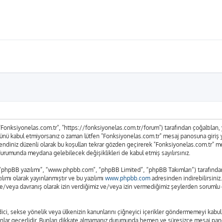
 "Fonksiyonelas.com.tr", "https://fonksiyonelas.com.tr/forum") tarafından çoğaltılan, ya
n tümünü kabul etmiyorsanız o zaman lütfen "Fonksiyonelas.com.tr" mesaj panosuna giriş
n kendiniz düzenli olarak bu koşulları tekrar gözden geçirerek "Fonksiyonelas.com.tr"
urumunda meydana gelebilecek değişiklikleri de kabul etmiş sayılırsınız.
 “phpBB yazılımı”, “www.phpbb.com”, “phpBB Limited”, “phpBB Takımları”) tarafından g
lımı olarak yayınlanmıştır ve bu yazılımı
www.phpbb.com
adresinden indirebilirsiniz
ve/veya davranış olarak izin verdiğimiz ve/veya izin vermediğimiz şeylerden sorumlu d
t edici, sekse yönelik veya ülkenizin kanunlarını çiğneyici içerikler göndermemeyi ka
anunlar geçerlidir. Bunları dikkate almamanız durumunda hemen ve süresizce mesaj pan