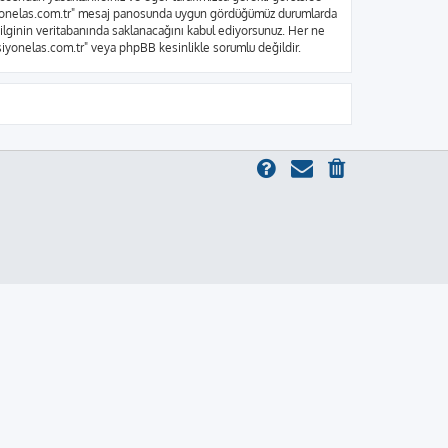
nksiyonelas.com.tr" mesaj panosunda uygun gördüğümüz durumlarda
bilginin veritabanında saklanacağını kabul ediyorsunuz. Her ne
ksiyonelas.com.tr" veya phpBB kesinlikle sorumlu değildir.