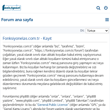
A
r
Forum ana sayfa
a
Dil:
Fonksiyonelas.com.tr - Kayıt
"Fonksiyonelas.com.tr" (diğer anlamda "biz", "tarafımız", "bizim",
"Fonksiyonelas.com.tr", "https://fonksiyonelas.com.tr/forum") tarafından
çoğaltılan, yasal olarak sınırlı olan alttaki koşulları kabul etmiş sayılıyorsunuz.
Eğer yasal olarak sınırlı olan alttaki koşulların tümünü kabul etmiyorsanız o
zaman lütfen "Fonksiyonelas.com.tr" mesaj panosuna giriş yapmayın ve/veya
kullanmayın. Biz bu koşulları herhangi bir zamanda değiştirebiliriz ve sizi
bilgilendirebiliriz, buna rağmen kendiniz düzenli olarak bu koşulları tekrar
gözden geçirerek "Fonksiyonelas.com.tr" mesaj panosunu kullanmaya devam
edebilirsiniz, yasal olarak sınırlı olan bu koşulların güncellenmesi ve/veya
düzenlenmesi durumunda meydana gelebilecek değişiklikleri de kabul etmiş
sayılırsınız.
Forumlarımız phpBB (diğer anlamda “onlar”, “onlara”, “onların”, “phpBB
yazılımı”, “www.phpbb.com”, “phpBB Limited”, “phpBB Takımları”) tarafından
güçlendirilmiştir -ki bu da “
General Public License
” (diğer anlamda “GPL” ya da
“Genel Kamu Lisansı”) altında bir forum yazılımı olarak yayınlanmıştır ve bu