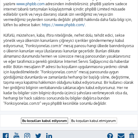
yazılımı
www.phpbb.com
adresinden indirebilirsiniz. phpBB yazılımı sadece
internet tabanlı tartışmaları kolaylaştırmak içindir; phpBB Limited müsaade
edilebilir içerik ve/veya davranış olarak izin verdiğimiz ve/veya izin
vermediğimiz şeylerden sorumlu değildir. phpBB hakkında daha fazla bilgi için,
lütfen bu adrese bakın:
https://www.phpbb.com/
.
Küfürlü, müstehcen, kaba, iftira niteliğinde, nefret dolu, tehdit edici, sekse
yönelik veya ülkenizin kanunlarını çiğneyici içerikler göndermemeyi kabul
ediyorsunuz, "Fonksiyonelas.com.tr" mesaj panosu hangi ülkede barındırılıyorsa
o ülkenin kanunları veya Uluslararası kanunlar geçerlidir. Bunları dikkate
almamanız durumunda hemen ve süresizce mesaj panosundan yasaklanırsınız
ve eğer tarafımızca gerekli görülürse İnternet Servis Sağlayıcınız da haberdar
edilir. Bütün mesajların IP adresi bu koşulların uygulanmasına yardımcı olmak
için kaydedilmektedir. "Fonksiyonelas.com.tr" mesaj panosunda uygun
gördüğümüz durumlarda ve zamanlarda herhangi bir başlığı silme, değiştirme,
taşıma veya kapatma hakkımızın olduğunu kabul ediyorsunuz. Bir kullanıcı olarak
her girdiğiniz bilginin veritabanında saklanacağını kabul ediyorsunuz. Her ne
kadar bu bilgiler sizin bilginiz dışında üçüncü şahıslara verilmeyecek olsa da,
herhangi bir hack saldırısı sonucunda bu bilgiler dağılırsa bundan
"Fonksiyonelas.com.tr" veya phpBB kesinlikle sorumlu değildir.