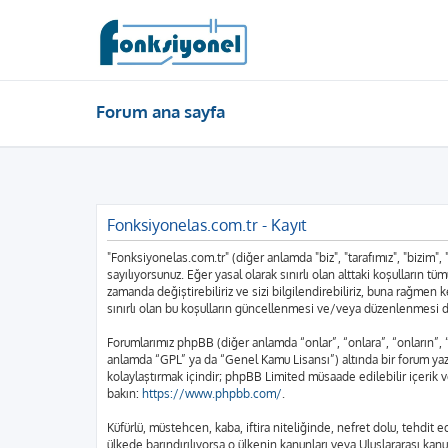
Forum ana sayfa
Fonksiyonelas.com.tr - Kayıt
"Fonksiyonelas.com.tr" (diğer anlamda "biz", "tarafımız", "bizim",
sayılıyorsunuz. Eğer yasal olarak sınırlı olan alttaki koşulları
zamanda değiştirebiliriz ve sizi bilgilendirebiliriz, buna rağme
sınırlı olan bu koşulların güncellenmesi ve/veya düzenlenmesi d
Forumlarımız phpBB (diğer anlamda “onlar”, “onlara”, “onların”,
anlamda “GPL” ya da “Genel Kamu Lisansı”) altında bir forum yazı
kolaylaştırmak içindir; phpBB Limited müsaade edilebilir içerik 
bakın:
https://www.phpbb.com/
.
Küfürlü, müstehcen, kaba, iftira niteliğinde, nefret dolu, tehdi
ülkede barındırılıyorsa o ülkenin kanunları veya Uluslararası k