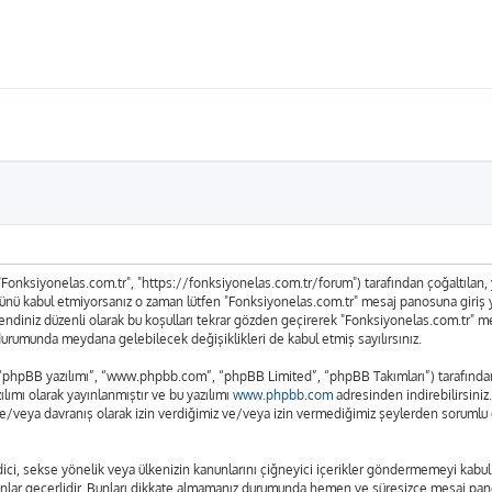
 "Fonksiyonelas.com.tr", "https://fonksiyonelas.com.tr/forum") tarafından çoğaltılan, ya
n tümünü kabul etmiyorsanız o zaman lütfen "Fonksiyonelas.com.tr" mesaj panosuna giriş
n kendiniz düzenli olarak bu koşulları tekrar gözden geçirerek "Fonksiyonelas.com.tr"
urumunda meydana gelebilecek değişiklikleri de kabul etmiş sayılırsınız.
 “phpBB yazılımı”, “www.phpbb.com”, “phpBB Limited”, “phpBB Takımları”) tarafından g
lımı olarak yayınlanmıştır ve bu yazılımı
www.phpbb.com
adresinden indirebilirsiniz
ve/veya davranış olarak izin verdiğimiz ve/veya izin vermediğimiz şeylerden sorumlu d
t edici, sekse yönelik veya ülkenizin kanunlarını çiğneyici içerikler göndermemeyi ka
anunlar geçerlidir. Bunları dikkate almamanız durumunda hemen ve süresizce mesaj pan