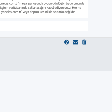
nksiyonelas.com.tr" mesaj panosunda uygun gördüğümüz durumlarda
bilginin veritabanında saklanacağını kabul ediyorsunuz. Her ne
ksiyonelas.com.tr" veya phpBB kesinlikle sorumlu değildir.