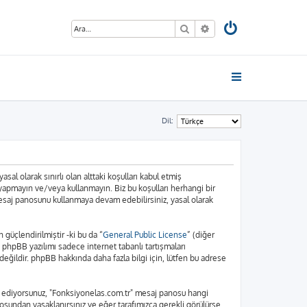
Ara
Gelişmiş arama
Dil:
sal olarak sınırlı olan alttaki koşulları kabul etmiş
 yapmayın ve/veya kullanmayın. Biz bu koşulları herhangi bir
 mesaj panosunu kullanmaya devam edebilirsiniz, yasal olarak
üçlendirilmiştir -ki bu da “
General Public License
” (diğer
. phpBB yazılımı sadece internet tabanlı tartışmaları
eğildir. phpBB hakkında daha fazla bilgi için, lütfen bu adrese
bul ediyorsunuz, "Fonksiyonelas.com.tr" mesaj panosu hangi
osundan yasaklanırsınız ve eğer tarafımızca gerekli görülürse