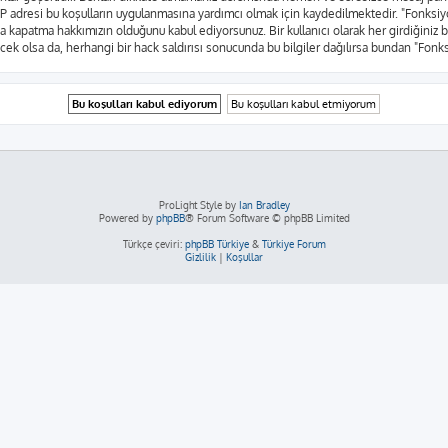
rın IP adresi bu koşulların uygulanmasına yardımcı olmak için kaydedilmektedir. "Fo
a kapatma hakkımızın olduğunu kabul ediyorsunuz. Bir kullanıcı olarak her girdiğiniz 
yecek olsa da, herhangi bir hack saldırısı sonucunda bu bilgiler dağılırsa bundan "Fon
ProLight Style by
Ian Bradley
Powered by
phpBB
® Forum Software © phpBB Limited
Türkçe çeviri:
phpBB Türkiye
&
Türkiye Forum
Gizlilik
|
Koşullar