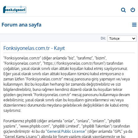
A
r
Forum ana sayfa
a
Dil:
Fonksiyonelas.com.tr - Kayıt
"Fonksiyonelas.com.tr" (diğer anlamda "biz", "tarafımız", "bizim",
"Fonksiyonelas.com.tr", "https://fonksiyonelas.com.tr/forum") tarafından
çoğaltılan, yasal olarak sınırlı olan alttaki koşulları kabul etmiş sayılıyorsunuz.
Eğer yasal olarak sınırlı olan alttaki koşulların tümünü kabul etmiyorsanız o
zaman lütfen "Fonksiyonelas.com.tr" mesaj panosuna giriş yapmayın ve/veya
kullanmayın. Biz bu koşulları herhangi bir zamanda değiştirebiliriz ve sizi
bilgilendirebiliriz, buna rağmen kendiniz düzenli olarak bu koşulları tekrar
gözden geçirerek "Fonksiyonelas.com.tr" mesaj panosunu kullanmaya devam
edebilirsiniz, yasal olarak sınırlı olan bu koşulların güncellenmesi ve/veya
düzenlenmesi durumunda meydana gelebilecek değişiklikleri de kabul etmiş
sayılırsınız.
Forumlarımız phpBB (diğer anlamda “onlar”, “onlara”, “onların”, “phpBB
yazılımı”, “www.phpbb.com”, “phpBB Limited”, “phpBB Takımları”) tarafından
güçlendirilmiştir -ki bu da “
General Public License
” (diğer anlamda “GPL” ya da
“Genel Kamu Lisansı”) altında bir forum yazılımı olarak yayınlanmıştır ve bu