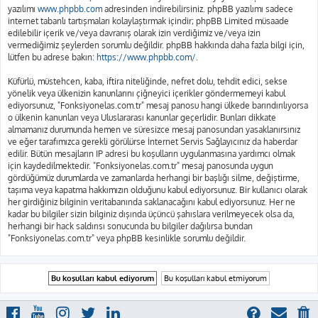
yazılımı
www.phpbb.com
adresinden indirebilirsiniz. phpBB yazılımı sadece
internet tabanlı tartışmaları kolaylaştırmak içindir; phpBB Limited müsaade
edilebilir içerik ve/veya davranış olarak izin verdiğimiz ve/veya izin
vermediğimiz şeylerden sorumlu değildir. phpBB hakkında daha fazla bilgi için,
lütfen bu adrese bakın:
https://www.phpbb.com/
.
Küfürlü, müstehcen, kaba, iftira niteliğinde, nefret dolu, tehdit edici, sekse
yönelik veya ülkenizin kanunlarını çiğneyici içerikler göndermemeyi kabul
ediyorsunuz, "Fonksiyonelas.com.tr" mesaj panosu hangi ülkede barındırılıyorsa
o ülkenin kanunları veya Uluslararası kanunlar geçerlidir. Bunları dikkate
almamanız durumunda hemen ve süresizce mesaj panosundan yasaklanırsınız
ve eğer tarafımızca gerekli görülürse İnternet Servis Sağlayıcınız da haberdar
edilir. Bütün mesajların IP adresi bu koşulların uygulanmasına yardımcı olmak
için kaydedilmektedir. "Fonksiyonelas.com.tr" mesaj panosunda uygun
gördüğümüz durumlarda ve zamanlarda herhangi bir başlığı silme, değiştirme,
taşıma veya kapatma hakkımızın olduğunu kabul ediyorsunuz. Bir kullanıcı olarak
her girdiğiniz bilginin veritabanında saklanacağını kabul ediyorsunuz. Her ne
kadar bu bilgiler sizin bilginiz dışında üçüncü şahıslara verilmeyecek olsa da,
herhangi bir hack saldırısı sonucunda bu bilgiler dağılırsa bundan
"Fonksiyonelas.com.tr" veya phpBB kesinlikle sorumlu değildir.