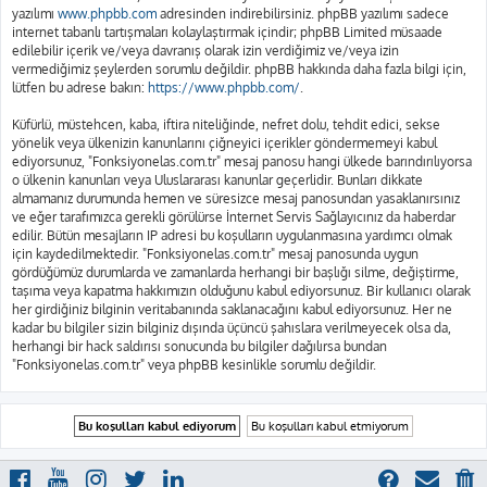
yazılımı
www.phpbb.com
adresinden indirebilirsiniz. phpBB yazılımı sadece
internet tabanlı tartışmaları kolaylaştırmak içindir; phpBB Limited müsaade
edilebilir içerik ve/veya davranış olarak izin verdiğimiz ve/veya izin
vermediğimiz şeylerden sorumlu değildir. phpBB hakkında daha fazla bilgi için,
lütfen bu adrese bakın:
https://www.phpbb.com/
.
Küfürlü, müstehcen, kaba, iftira niteliğinde, nefret dolu, tehdit edici, sekse
yönelik veya ülkenizin kanunlarını çiğneyici içerikler göndermemeyi kabul
ediyorsunuz, "Fonksiyonelas.com.tr" mesaj panosu hangi ülkede barındırılıyorsa
o ülkenin kanunları veya Uluslararası kanunlar geçerlidir. Bunları dikkate
almamanız durumunda hemen ve süresizce mesaj panosundan yasaklanırsınız
ve eğer tarafımızca gerekli görülürse İnternet Servis Sağlayıcınız da haberdar
edilir. Bütün mesajların IP adresi bu koşulların uygulanmasına yardımcı olmak
için kaydedilmektedir. "Fonksiyonelas.com.tr" mesaj panosunda uygun
gördüğümüz durumlarda ve zamanlarda herhangi bir başlığı silme, değiştirme,
taşıma veya kapatma hakkımızın olduğunu kabul ediyorsunuz. Bir kullanıcı olarak
her girdiğiniz bilginin veritabanında saklanacağını kabul ediyorsunuz. Her ne
kadar bu bilgiler sizin bilginiz dışında üçüncü şahıslara verilmeyecek olsa da,
herhangi bir hack saldırısı sonucunda bu bilgiler dağılırsa bundan
"Fonksiyonelas.com.tr" veya phpBB kesinlikle sorumlu değildir.