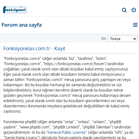
A
r
Forum ana sayfa
a
Dil:
Fonksiyonelas.com.tr - Kayıt
"Fonksiyonelas.com.tr" (diğer anlamda "biz", "tarafımız", "bizim",
"Fonksiyonelas.com.tr", "https://fonksiyonelas.com.tr/forum") tarafından
çoğaltılan, yasal olarak sınırlı olan alttaki koşulları kabul etmiş sayılıyorsunuz.
Eğer yasal olarak sınırlı olan alttaki koşulların tümünü kabul etmiyorsanız o
zaman lütfen "Fonksiyonelas.com.tr" mesaj panosuna giriş yapmayın ve/veya
kullanmayın. Biz bu koşulları herhangi bir zamanda değiştirebiliriz ve sizi
bilgilendirebiliriz, buna rağmen kendiniz düzenli olarak bu koşulları tekrar
gözden geçirerek "Fonksiyonelas.com.tr" mesaj panosunu kullanmaya devam
edebilirsiniz, yasal olarak sınırlı olan bu koşulların güncellenmesi ve/veya
düzenlenmesi durumunda meydana gelebilecek değişiklikleri de kabul etmiş
sayılırsınız.
Forumlarımız phpBB (diğer anlamda “onlar”, “onlara”, “onların”, “phpBB
yazılımı”, “www.phpbb.com”, “phpBB Limited”, “phpBB Takımları”) tarafından
güçlendirilmiştir -ki bu da “
General Public License
” (diğer anlamda “GPL” ya da
“Genel Kamu Lisansı”) altında bir forum yazılımı olarak yayınlanmıştır ve bu