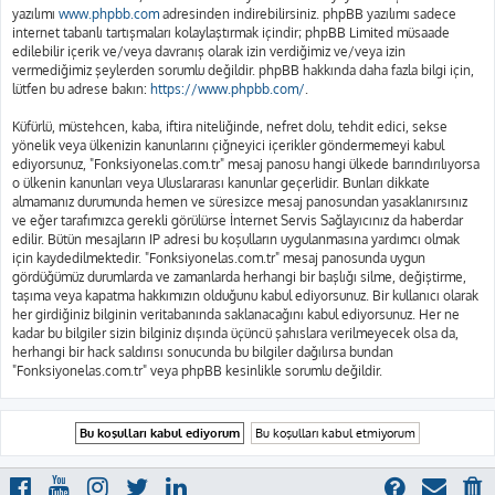
yazılımı
www.phpbb.com
adresinden indirebilirsiniz. phpBB yazılımı sadece
internet tabanlı tartışmaları kolaylaştırmak içindir; phpBB Limited müsaade
edilebilir içerik ve/veya davranış olarak izin verdiğimiz ve/veya izin
vermediğimiz şeylerden sorumlu değildir. phpBB hakkında daha fazla bilgi için,
lütfen bu adrese bakın:
https://www.phpbb.com/
.
Küfürlü, müstehcen, kaba, iftira niteliğinde, nefret dolu, tehdit edici, sekse
yönelik veya ülkenizin kanunlarını çiğneyici içerikler göndermemeyi kabul
ediyorsunuz, "Fonksiyonelas.com.tr" mesaj panosu hangi ülkede barındırılıyorsa
o ülkenin kanunları veya Uluslararası kanunlar geçerlidir. Bunları dikkate
almamanız durumunda hemen ve süresizce mesaj panosundan yasaklanırsınız
ve eğer tarafımızca gerekli görülürse İnternet Servis Sağlayıcınız da haberdar
edilir. Bütün mesajların IP adresi bu koşulların uygulanmasına yardımcı olmak
için kaydedilmektedir. "Fonksiyonelas.com.tr" mesaj panosunda uygun
gördüğümüz durumlarda ve zamanlarda herhangi bir başlığı silme, değiştirme,
taşıma veya kapatma hakkımızın olduğunu kabul ediyorsunuz. Bir kullanıcı olarak
her girdiğiniz bilginin veritabanında saklanacağını kabul ediyorsunuz. Her ne
kadar bu bilgiler sizin bilginiz dışında üçüncü şahıslara verilmeyecek olsa da,
herhangi bir hack saldırısı sonucunda bu bilgiler dağılırsa bundan
"Fonksiyonelas.com.tr" veya phpBB kesinlikle sorumlu değildir.