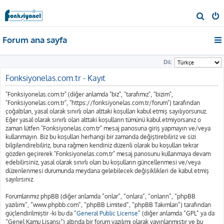
A
r
Forum ana sayfa
a
Dil:
Fonksiyonelas.com.tr - Kayıt
"Fonksiyonelas.com.tr" (diğer anlamda "biz", "tarafımız", "bizim",
"Fonksiyonelas.com.tr", "https://fonksiyonelas.com.tr/forum") tarafından
çoğaltılan, yasal olarak sınırlı olan alttaki koşulları kabul etmiş sayılıyorsunuz.
Eğer yasal olarak sınırlı olan alttaki koşulların tümünü kabul etmiyorsanız o
zaman lütfen "Fonksiyonelas.com.tr" mesaj panosuna giriş yapmayın ve/veya
kullanmayın. Biz bu koşulları herhangi bir zamanda değiştirebiliriz ve sizi
bilgilendirebiliriz, buna rağmen kendiniz düzenli olarak bu koşulları tekrar
gözden geçirerek "Fonksiyonelas.com.tr" mesaj panosunu kullanmaya devam
edebilirsiniz, yasal olarak sınırlı olan bu koşulların güncellenmesi ve/veya
düzenlenmesi durumunda meydana gelebilecek değişiklikleri de kabul etmiş
sayılırsınız.
Forumlarımız phpBB (diğer anlamda “onlar”, “onlara”, “onların”, “phpBB
yazılımı”, “www.phpbb.com”, “phpBB Limited”, “phpBB Takımları”) tarafından
güçlendirilmiştir -ki bu da “
General Public License
” (diğer anlamda “GPL” ya da
“Genel Kamu Lisansı”) altında bir forum yazılımı olarak yayınlanmıştır ve bu