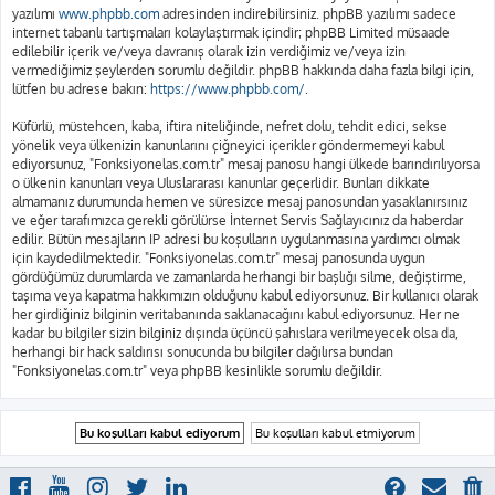
yazılımı
www.phpbb.com
adresinden indirebilirsiniz. phpBB yazılımı sadece
internet tabanlı tartışmaları kolaylaştırmak içindir; phpBB Limited müsaade
edilebilir içerik ve/veya davranış olarak izin verdiğimiz ve/veya izin
vermediğimiz şeylerden sorumlu değildir. phpBB hakkında daha fazla bilgi için,
lütfen bu adrese bakın:
https://www.phpbb.com/
.
Küfürlü, müstehcen, kaba, iftira niteliğinde, nefret dolu, tehdit edici, sekse
yönelik veya ülkenizin kanunlarını çiğneyici içerikler göndermemeyi kabul
ediyorsunuz, "Fonksiyonelas.com.tr" mesaj panosu hangi ülkede barındırılıyorsa
o ülkenin kanunları veya Uluslararası kanunlar geçerlidir. Bunları dikkate
almamanız durumunda hemen ve süresizce mesaj panosundan yasaklanırsınız
ve eğer tarafımızca gerekli görülürse İnternet Servis Sağlayıcınız da haberdar
edilir. Bütün mesajların IP adresi bu koşulların uygulanmasına yardımcı olmak
için kaydedilmektedir. "Fonksiyonelas.com.tr" mesaj panosunda uygun
gördüğümüz durumlarda ve zamanlarda herhangi bir başlığı silme, değiştirme,
taşıma veya kapatma hakkımızın olduğunu kabul ediyorsunuz. Bir kullanıcı olarak
her girdiğiniz bilginin veritabanında saklanacağını kabul ediyorsunuz. Her ne
kadar bu bilgiler sizin bilginiz dışında üçüncü şahıslara verilmeyecek olsa da,
herhangi bir hack saldırısı sonucunda bu bilgiler dağılırsa bundan
"Fonksiyonelas.com.tr" veya phpBB kesinlikle sorumlu değildir.