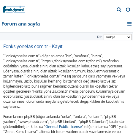
A
r
Forum ana sayfa
a
Dil:
Fonksiyonelas.com.tr - Kayıt
"Fonksiyonelas.com.tr" (diğer anlamda "biz", "tarafımız", "bizim",
"Fonksiyonelas.com.tr", "https://fonksiyonelas.com.tr/forum") tarafından
çoğaltılan, yasal olarak sınırlı olan alttaki koşulları kabul etmiş sayılıyorsunuz.
Eğer yasal olarak sınırlı olan alttaki koşulların tümünü kabul etmiyorsanız o
zaman lütfen "Fonksiyonelas.com.tr" mesaj panosuna giriş yapmayın ve/veya
kullanmayın. Biz bu koşulları herhangi bir zamanda değiştirebiliriz ve sizi
bilgilendirebiliriz, buna rağmen kendiniz düzenli olarak bu koşulları tekrar
gözden geçirerek "Fonksiyonelas.com.tr" mesaj panosunu kullanmaya devam
edebilirsiniz, yasal olarak sınırlı olan bu koşulların güncellenmesi ve/veya
düzenlenmesi durumunda meydana gelebilecek değişiklikleri de kabul etmiş
sayılırsınız.
Forumlarımız phpBB (diğer anlamda “onlar”, “onlara”, “onların”, “phpBB
yazılımı”, “www.phpbb.com”, “phpBB Limited”, “phpBB Takımları”) tarafından
güçlendirilmiştir -ki bu da “
General Public License
” (diğer anlamda “GPL” ya da
“Genel Kamu Lisansı”) altında bir forum yazılımı olarak yayınlanmıştır ve bu