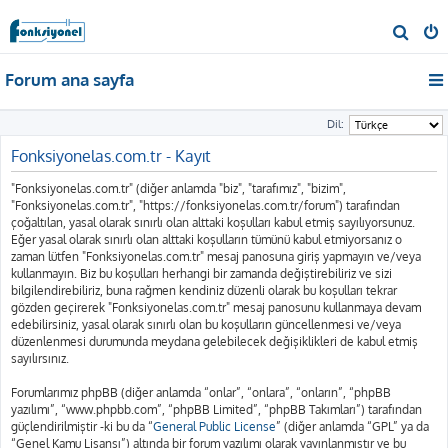
A
r
Forum ana sayfa
a
Dil:
Fonksiyonelas.com.tr - Kayıt
"Fonksiyonelas.com.tr" (diğer anlamda "biz", "tarafımız", "bizim",
"Fonksiyonelas.com.tr", "https://fonksiyonelas.com.tr/forum") tarafından
çoğaltılan, yasal olarak sınırlı olan alttaki koşulları kabul etmiş sayılıyorsunuz.
Eğer yasal olarak sınırlı olan alttaki koşulların tümünü kabul etmiyorsanız o
zaman lütfen "Fonksiyonelas.com.tr" mesaj panosuna giriş yapmayın ve/veya
kullanmayın. Biz bu koşulları herhangi bir zamanda değiştirebiliriz ve sizi
bilgilendirebiliriz, buna rağmen kendiniz düzenli olarak bu koşulları tekrar
gözden geçirerek "Fonksiyonelas.com.tr" mesaj panosunu kullanmaya devam
edebilirsiniz, yasal olarak sınırlı olan bu koşulların güncellenmesi ve/veya
düzenlenmesi durumunda meydana gelebilecek değişiklikleri de kabul etmiş
sayılırsınız.
Forumlarımız phpBB (diğer anlamda “onlar”, “onlara”, “onların”, “phpBB
yazılımı”, “www.phpbb.com”, “phpBB Limited”, “phpBB Takımları”) tarafından
güçlendirilmiştir -ki bu da “
General Public License
” (diğer anlamda “GPL” ya da
“Genel Kamu Lisansı”) altında bir forum yazılımı olarak yayınlanmıştır ve bu