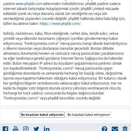
yazılımı
www.phpbb.com
adresinden indirebilirsiniz. phpBB yazılımı sadece
internet tabanlı tartışmaları kolaylaştırmak içindir; phpBB Limited müsaade
edilebilir içerik ve/veya davranış olarak izin verdiğimiz ve/veya izin
vermediğimiz şeylerden sorumlu değildir. phpBB hakkında daha fazla bilgi için,
lütfen bu adrese bakın:
https://www.phpbb.com/
.
Küfürlü, müstehcen, kaba, iftira niteliğinde, nefret dolu, tehdit edici, sekse
yönelik veya ülkenizin kanunlarını çiğneyici içerikler göndermemeyi kabul
ediyorsunuz, "Fonksiyonelas.com.tr" mesaj panosu hangi ülkede barındırılıyorsa
o ülkenin kanunları veya Uluslararası kanunlar geçerlidir. Bunları dikkate
almamanız durumunda hemen ve süresizce mesaj panosundan yasaklanırsınız
ve eğer tarafımızca gerekli görülürse İnternet Servis Sağlayıcınız da haberdar
edilir. Bütün mesajların IP adresi bu koşulların uygulanmasına yardımcı olmak
için kaydedilmektedir. "Fonksiyonelas.com.tr" mesaj panosunda uygun
gördüğümüz durumlarda ve zamanlarda herhangi bir başlığı silme, değiştirme,
taşıma veya kapatma hakkımızın olduğunu kabul ediyorsunuz. Bir kullanıcı olarak
her girdiğiniz bilginin veritabanında saklanacağını kabul ediyorsunuz. Her ne
kadar bu bilgiler sizin bilginiz dışında üçüncü şahıslara verilmeyecek olsa da,
herhangi bir hack saldırısı sonucunda bu bilgiler dağılırsa bundan
"Fonksiyonelas.com.tr" veya phpBB kesinlikle sorumlu değildir.