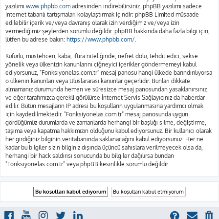
yazılımı
www.phpbb.com
adresinden indirebilirsiniz. phpBB yazılımı sadece
internet tabanlı tartışmaları kolaylaştırmak içindir; phpBB Limited müsaade
edilebilir içerik ve/veya davranış olarak izin verdiğimiz ve/veya izin
vermediğimiz şeylerden sorumlu değildir. phpBB hakkında daha fazla bilgi için,
lütfen bu adrese bakın:
https://www.phpbb.com/
.
Küfürlü, müstehcen, kaba, iftira niteliğinde, nefret dolu, tehdit edici, sekse
yönelik veya ülkenizin kanunlarını çiğneyici içerikler göndermemeyi kabul
ediyorsunuz, "Fonksiyonelas.com.tr" mesaj panosu hangi ülkede barındırılıyorsa
o ülkenin kanunları veya Uluslararası kanunlar geçerlidir. Bunları dikkate
almamanız durumunda hemen ve süresizce mesaj panosundan yasaklanırsınız
ve eğer tarafımızca gerekli görülürse İnternet Servis Sağlayıcınız da haberdar
edilir. Bütün mesajların IP adresi bu koşulların uygulanmasına yardımcı olmak
için kaydedilmektedir. "Fonksiyonelas.com.tr" mesaj panosunda uygun
gördüğümüz durumlarda ve zamanlarda herhangi bir başlığı silme, değiştirme,
taşıma veya kapatma hakkımızın olduğunu kabul ediyorsunuz. Bir kullanıcı olarak
her girdiğiniz bilginin veritabanında saklanacağını kabul ediyorsunuz. Her ne
kadar bu bilgiler sizin bilginiz dışında üçüncü şahıslara verilmeyecek olsa da,
herhangi bir hack saldırısı sonucunda bu bilgiler dağılırsa bundan
"Fonksiyonelas.com.tr" veya phpBB kesinlikle sorumlu değildir.