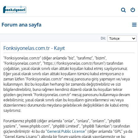
A
r
Forum ana sayfa
a
Dil:
Fonksiyonelas.com.tr - Kayıt
"Fonksiyonelas.com.tr" (diğer anlamda "biz", "tarafımız", "bizim",
"Fonksiyonelas.com.tr", "https://fonksiyonelas.com.tr/forum") tarafından
çoğaltılan, yasal olarak sınırlı olan alttaki koşulları kabul etmiş sayılıyorsunuz.
Eğer yasal olarak sınırlı olan alttaki koşulların tümünü kabul etmiyorsanız o
zaman lütfen "Fonksiyonelas.com.tr" mesaj panosuna giriş yapmayın ve/veya
kullanmayın. Biz bu koşulları herhangi bir zamanda değiştirebiliriz ve sizi
bilgilendirebiliriz, buna rağmen kendiniz düzenli olarak bu koşulları tekrar
gözden geçirerek "Fonksiyonelas.com.tr" mesaj panosunu kullanmaya devam
edebilirsiniz, yasal olarak sınırlı olan bu koşulların güncellenmesi ve/veya
düzenlenmesi durumunda meydana gelebilecek değişiklikleri de kabul etmiş
sayılırsınız.
Forumlarımız phpBB (diğer anlamda “onlar”, “onlara”, “onların”, “phpBB
yazılımı”, “www.phpbb.com”, “phpBB Limited”, “phpBB Takımları”) tarafından
güçlendirilmiştir -ki bu da “
General Public License
” (diğer anlamda “GPL” ya da
“Genel Kamu Lisansı”) altında bir forum yazılımı olarak yayınlanmıştır ve bu