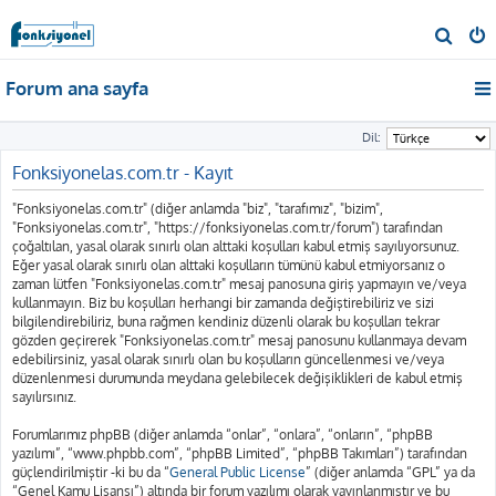
A
r
Forum ana sayfa
a
Dil:
Fonksiyonelas.com.tr - Kayıt
"Fonksiyonelas.com.tr" (diğer anlamda "biz", "tarafımız", "bizim",
"Fonksiyonelas.com.tr", "https://fonksiyonelas.com.tr/forum") tarafından
çoğaltılan, yasal olarak sınırlı olan alttaki koşulları kabul etmiş sayılıyorsunuz.
Eğer yasal olarak sınırlı olan alttaki koşulların tümünü kabul etmiyorsanız o
zaman lütfen "Fonksiyonelas.com.tr" mesaj panosuna giriş yapmayın ve/veya
kullanmayın. Biz bu koşulları herhangi bir zamanda değiştirebiliriz ve sizi
bilgilendirebiliriz, buna rağmen kendiniz düzenli olarak bu koşulları tekrar
gözden geçirerek "Fonksiyonelas.com.tr" mesaj panosunu kullanmaya devam
edebilirsiniz, yasal olarak sınırlı olan bu koşulların güncellenmesi ve/veya
düzenlenmesi durumunda meydana gelebilecek değişiklikleri de kabul etmiş
sayılırsınız.
Forumlarımız phpBB (diğer anlamda “onlar”, “onlara”, “onların”, “phpBB
yazılımı”, “www.phpbb.com”, “phpBB Limited”, “phpBB Takımları”) tarafından
güçlendirilmiştir -ki bu da “
General Public License
” (diğer anlamda “GPL” ya da
“Genel Kamu Lisansı”) altında bir forum yazılımı olarak yayınlanmıştır ve bu