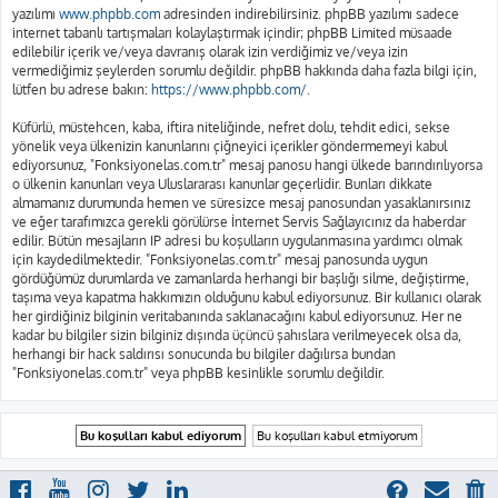
yazılımı
www.phpbb.com
adresinden indirebilirsiniz. phpBB yazılımı sadece
internet tabanlı tartışmaları kolaylaştırmak içindir; phpBB Limited müsaade
edilebilir içerik ve/veya davranış olarak izin verdiğimiz ve/veya izin
vermediğimiz şeylerden sorumlu değildir. phpBB hakkında daha fazla bilgi için,
lütfen bu adrese bakın:
https://www.phpbb.com/
.
Küfürlü, müstehcen, kaba, iftira niteliğinde, nefret dolu, tehdit edici, sekse
yönelik veya ülkenizin kanunlarını çiğneyici içerikler göndermemeyi kabul
ediyorsunuz, "Fonksiyonelas.com.tr" mesaj panosu hangi ülkede barındırılıyorsa
o ülkenin kanunları veya Uluslararası kanunlar geçerlidir. Bunları dikkate
almamanız durumunda hemen ve süresizce mesaj panosundan yasaklanırsınız
ve eğer tarafımızca gerekli görülürse İnternet Servis Sağlayıcınız da haberdar
edilir. Bütün mesajların IP adresi bu koşulların uygulanmasına yardımcı olmak
için kaydedilmektedir. "Fonksiyonelas.com.tr" mesaj panosunda uygun
gördüğümüz durumlarda ve zamanlarda herhangi bir başlığı silme, değiştirme,
taşıma veya kapatma hakkımızın olduğunu kabul ediyorsunuz. Bir kullanıcı olarak
her girdiğiniz bilginin veritabanında saklanacağını kabul ediyorsunuz. Her ne
kadar bu bilgiler sizin bilginiz dışında üçüncü şahıslara verilmeyecek olsa da,
herhangi bir hack saldırısı sonucunda bu bilgiler dağılırsa bundan
"Fonksiyonelas.com.tr" veya phpBB kesinlikle sorumlu değildir.