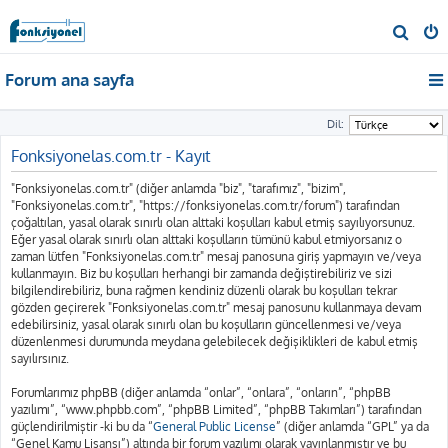
A
r
Forum ana sayfa
a
Dil:
Fonksiyonelas.com.tr - Kayıt
"Fonksiyonelas.com.tr" (diğer anlamda "biz", "tarafımız", "bizim",
"Fonksiyonelas.com.tr", "https://fonksiyonelas.com.tr/forum") tarafından
çoğaltılan, yasal olarak sınırlı olan alttaki koşulları kabul etmiş sayılıyorsunuz.
Eğer yasal olarak sınırlı olan alttaki koşulların tümünü kabul etmiyorsanız o
zaman lütfen "Fonksiyonelas.com.tr" mesaj panosuna giriş yapmayın ve/veya
kullanmayın. Biz bu koşulları herhangi bir zamanda değiştirebiliriz ve sizi
bilgilendirebiliriz, buna rağmen kendiniz düzenli olarak bu koşulları tekrar
gözden geçirerek "Fonksiyonelas.com.tr" mesaj panosunu kullanmaya devam
edebilirsiniz, yasal olarak sınırlı olan bu koşulların güncellenmesi ve/veya
düzenlenmesi durumunda meydana gelebilecek değişiklikleri de kabul etmiş
sayılırsınız.
Forumlarımız phpBB (diğer anlamda “onlar”, “onlara”, “onların”, “phpBB
yazılımı”, “www.phpbb.com”, “phpBB Limited”, “phpBB Takımları”) tarafından
güçlendirilmiştir -ki bu da “
General Public License
” (diğer anlamda “GPL” ya da
“Genel Kamu Lisansı”) altında bir forum yazılımı olarak yayınlanmıştır ve bu