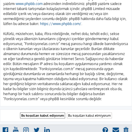
yazılımı
www.phpbb.com
adresinden indirebilirsiniz. phpBB yazılımı sadece
internet tabanlı tartışmaları kolaylaştırmak içindir; phpBB Limited müsaade
edilebilir içerik ve/veya davranış olarak izin verdiğimiz ve/veya izin
vermediğimiz şeylerden sorumlu değildir. phpBB hakkında daha fazla bilgi için,
lütfen bu adrese bakın:
https://www.phpbb.com/
.
Küfürlü, müstehcen, kaba, iftira niteliğinde, nefret dolu, tehdit edici, sekse
yönelik veya ülkenizin kanunlarını çiğneyici içerikler göndermemeyi kabul
ediyorsunuz, "Fonksiyonelas.com.tr" mesaj panosu hangi ülkede barındırılıyorsa
o ülkenin kanunları veya Uluslararası kanunlar geçerlidir. Bunları dikkate
almamanız durumunda hemen ve süresizce mesaj panosundan yasaklanırsınız
ve eğer tarafımızca gerekli görülürse İnternet Servis Sağlayıcınız da haberdar
edilir. Bütün mesajların IP adresi bu koşulların uygulanmasına yardımcı olmak
için kaydedilmektedir. "Fonksiyonelas.com.tr" mesaj panosunda uygun
gördüğümüz durumlarda ve zamanlarda herhangi bir başlığı silme, değiştirme,
taşıma veya kapatma hakkımızın olduğunu kabul ediyorsunuz. Bir kullanıcı olarak
her girdiğiniz bilginin veritabanında saklanacağını kabul ediyorsunuz. Her ne
kadar bu bilgiler sizin bilginiz dışında üçüncü şahıslara verilmeyecek olsa da,
herhangi bir hack saldırısı sonucunda bu bilgiler dağılırsa bundan
"Fonksiyonelas.com.tr" veya phpBB kesinlikle sorumlu değildir.