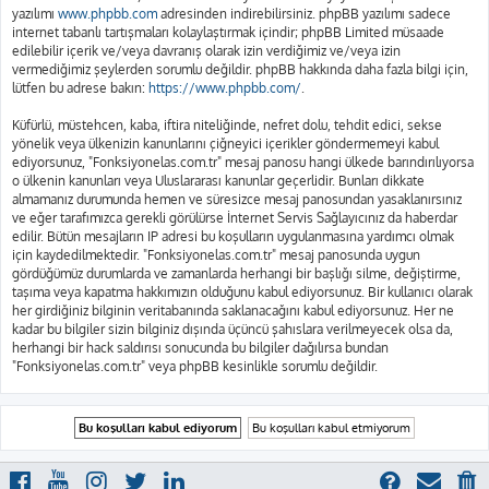
yazılımı
www.phpbb.com
adresinden indirebilirsiniz. phpBB yazılımı sadece
internet tabanlı tartışmaları kolaylaştırmak içindir; phpBB Limited müsaade
edilebilir içerik ve/veya davranış olarak izin verdiğimiz ve/veya izin
vermediğimiz şeylerden sorumlu değildir. phpBB hakkında daha fazla bilgi için,
lütfen bu adrese bakın:
https://www.phpbb.com/
.
Küfürlü, müstehcen, kaba, iftira niteliğinde, nefret dolu, tehdit edici, sekse
yönelik veya ülkenizin kanunlarını çiğneyici içerikler göndermemeyi kabul
ediyorsunuz, "Fonksiyonelas.com.tr" mesaj panosu hangi ülkede barındırılıyorsa
o ülkenin kanunları veya Uluslararası kanunlar geçerlidir. Bunları dikkate
almamanız durumunda hemen ve süresizce mesaj panosundan yasaklanırsınız
ve eğer tarafımızca gerekli görülürse İnternet Servis Sağlayıcınız da haberdar
edilir. Bütün mesajların IP adresi bu koşulların uygulanmasına yardımcı olmak
için kaydedilmektedir. "Fonksiyonelas.com.tr" mesaj panosunda uygun
gördüğümüz durumlarda ve zamanlarda herhangi bir başlığı silme, değiştirme,
taşıma veya kapatma hakkımızın olduğunu kabul ediyorsunuz. Bir kullanıcı olarak
her girdiğiniz bilginin veritabanında saklanacağını kabul ediyorsunuz. Her ne
kadar bu bilgiler sizin bilginiz dışında üçüncü şahıslara verilmeyecek olsa da,
herhangi bir hack saldırısı sonucunda bu bilgiler dağılırsa bundan
"Fonksiyonelas.com.tr" veya phpBB kesinlikle sorumlu değildir.