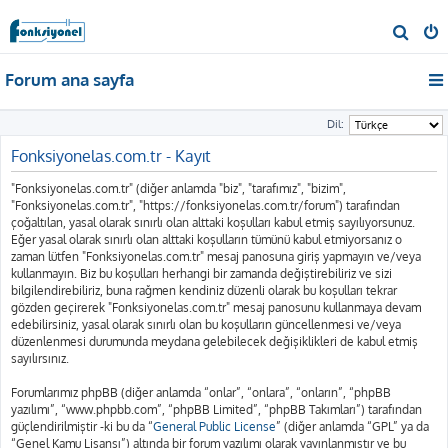
A
r
Forum ana sayfa
a
Dil:
Fonksiyonelas.com.tr - Kayıt
"Fonksiyonelas.com.tr" (diğer anlamda "biz", "tarafımız", "bizim",
"Fonksiyonelas.com.tr", "https://fonksiyonelas.com.tr/forum") tarafından
çoğaltılan, yasal olarak sınırlı olan alttaki koşulları kabul etmiş sayılıyorsunuz.
Eğer yasal olarak sınırlı olan alttaki koşulların tümünü kabul etmiyorsanız o
zaman lütfen "Fonksiyonelas.com.tr" mesaj panosuna giriş yapmayın ve/veya
kullanmayın. Biz bu koşulları herhangi bir zamanda değiştirebiliriz ve sizi
bilgilendirebiliriz, buna rağmen kendiniz düzenli olarak bu koşulları tekrar
gözden geçirerek "Fonksiyonelas.com.tr" mesaj panosunu kullanmaya devam
edebilirsiniz, yasal olarak sınırlı olan bu koşulların güncellenmesi ve/veya
düzenlenmesi durumunda meydana gelebilecek değişiklikleri de kabul etmiş
sayılırsınız.
Forumlarımız phpBB (diğer anlamda “onlar”, “onlara”, “onların”, “phpBB
yazılımı”, “www.phpbb.com”, “phpBB Limited”, “phpBB Takımları”) tarafından
güçlendirilmiştir -ki bu da “
General Public License
” (diğer anlamda “GPL” ya da
“Genel Kamu Lisansı”) altında bir forum yazılımı olarak yayınlanmıştır ve bu