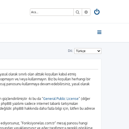
Ara
Gelişmiş arama
Dil:
sal olarak sınırlı olan alttaki koşulları kabul etmiş
 yapmayın ve/veya kullanmayın. Biz bu koşulları herhangi bir
 mesaj panosunu kullanmaya devam edebilirsiniz, yasal olarak
üçlendirilmiştir -ki bu da “
General Public License
” (diğer
. phpBB yazılımı sadece internet tabanlı tartışmaları
eğildir. phpBB hakkında daha fazla bilgi için, lütfen bu adrese
bul ediyorsunuz, "Fonksiyonelas.com.tr" mesaj panosu hangi
osundan yasaklanırsınız ve eğer tarafımızca gerekli görülürse