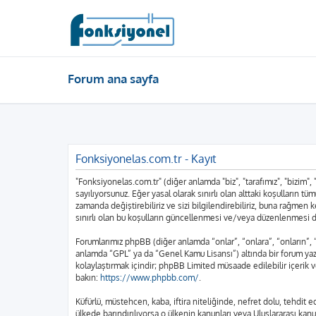
Forum ana sayfa
Fonksiyonelas.com.tr - Kayıt
"Fonksiyonelas.com.tr" (diğer anlamda "biz", "tarafımız", "bizim",
sayılıyorsunuz. Eğer yasal olarak sınırlı olan alttaki koşulları
zamanda değiştirebiliriz ve sizi bilgilendirebiliriz, buna rağme
sınırlı olan bu koşulların güncellenmesi ve/veya düzenlenmesi d
Forumlarımız phpBB (diğer anlamda “onlar”, “onlara”, “onların”,
anlamda “GPL” ya da “Genel Kamu Lisansı”) altında bir forum yazı
kolaylaştırmak içindir; phpBB Limited müsaade edilebilir içerik 
bakın:
https://www.phpbb.com/
.
Küfürlü, müstehcen, kaba, iftira niteliğinde, nefret dolu, tehdi
ülkede barındırılıyorsa o ülkenin kanunları veya Uluslararası k