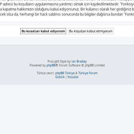
rın IP adresi bu koşulların uygulanmasına yardımcı olmak için kaydedilmektedir. "Fo
a kapatma hakkımızın olduğunu kabul ediyorsunuz. Bir kullanıcı olarak her girdiğiniz 
yecek olsa da, herhangi bir hack saldırısı sonucunda bu bilgiler dağılırsa bundan "Fon
ProLight Style by
Ian Bradley
Powered by
phpBB
® Forum Software © phpBB Limited
Türkçe çeviri:
phpBB Türkiye
&
Türkiye Forum
Gizlilik
|
Koşullar