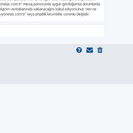
nksiyonelas.com.tr" mesaj panosunda uygun gördüğümüz durumlarda
bilginin veritabanında saklanacağını kabul ediyorsunuz. Her ne
ksiyonelas.com.tr" veya phpBB kesinlikle sorumlu değildir.