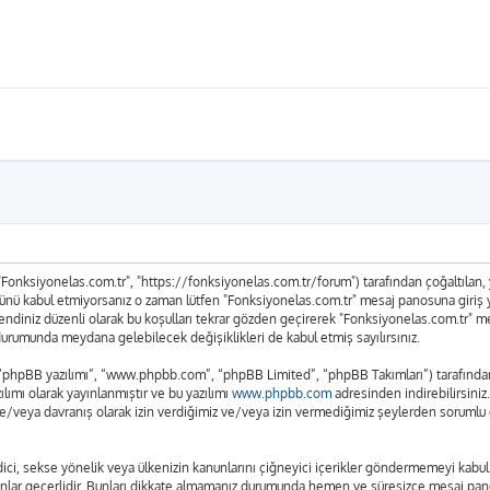
 "Fonksiyonelas.com.tr", "https://fonksiyonelas.com.tr/forum") tarafından çoğaltılan, ya
n tümünü kabul etmiyorsanız o zaman lütfen "Fonksiyonelas.com.tr" mesaj panosuna giriş
n kendiniz düzenli olarak bu koşulları tekrar gözden geçirerek "Fonksiyonelas.com.tr"
urumunda meydana gelebilecek değişiklikleri de kabul etmiş sayılırsınız.
 “phpBB yazılımı”, “www.phpbb.com”, “phpBB Limited”, “phpBB Takımları”) tarafından g
lımı olarak yayınlanmıştır ve bu yazılımı
www.phpbb.com
adresinden indirebilirsiniz
ve/veya davranış olarak izin verdiğimiz ve/veya izin vermediğimiz şeylerden sorumlu d
t edici, sekse yönelik veya ülkenizin kanunlarını çiğneyici içerikler göndermemeyi ka
anunlar geçerlidir. Bunları dikkate almamanız durumunda hemen ve süresizce mesaj pan