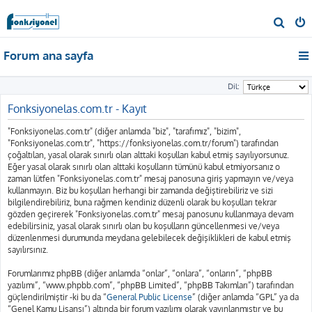
A
r
Forum ana sayfa
a
Dil:
Fonksiyonelas.com.tr - Kayıt
"Fonksiyonelas.com.tr" (diğer anlamda "biz", "tarafımız", "bizim",
"Fonksiyonelas.com.tr", "https://fonksiyonelas.com.tr/forum") tarafından
çoğaltılan, yasal olarak sınırlı olan alttaki koşulları kabul etmiş sayılıyorsunuz.
Eğer yasal olarak sınırlı olan alttaki koşulların tümünü kabul etmiyorsanız o
zaman lütfen "Fonksiyonelas.com.tr" mesaj panosuna giriş yapmayın ve/veya
kullanmayın. Biz bu koşulları herhangi bir zamanda değiştirebiliriz ve sizi
bilgilendirebiliriz, buna rağmen kendiniz düzenli olarak bu koşulları tekrar
gözden geçirerek "Fonksiyonelas.com.tr" mesaj panosunu kullanmaya devam
edebilirsiniz, yasal olarak sınırlı olan bu koşulların güncellenmesi ve/veya
düzenlenmesi durumunda meydana gelebilecek değişiklikleri de kabul etmiş
sayılırsınız.
Forumlarımız phpBB (diğer anlamda “onlar”, “onlara”, “onların”, “phpBB
yazılımı”, “www.phpbb.com”, “phpBB Limited”, “phpBB Takımları”) tarafından
güçlendirilmiştir -ki bu da “
General Public License
” (diğer anlamda “GPL” ya da
“Genel Kamu Lisansı”) altında bir forum yazılımı olarak yayınlanmıştır ve bu