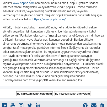
yazılımı
www.phpbb.com
adresinden indirebilirsiniz. phpBB yazılımı sadece
internet tabanlı tartışmaları kolaylaştırmak içindir; phpBB Limited müsaade
edilebilir içerik ve/veya davranış olarak izin verdiğimiz ve/veya izin
vermediğimiz şeylerden sorumlu değildir. phpBB hakkında daha fazla bilgi için,
lütfen bu adrese bakın:
https://www.phpbb.com/
.
Küfürlü, müstehcen, kaba, iftira niteliğinde, nefret dolu, tehdit edici, sekse
yönelik veya ülkenizin kanunlarını çiğneyici içerikler göndermemeyi kabul
ediyorsunuz, "Fonksiyonelas.com.tr" mesaj panosu hangi ülkede barındırılıyorsa
o ülkenin kanunları veya Uluslararası kanunlar geçerlidir. Bunları dikkate
almamanız durumunda hemen ve süresizce mesaj panosundan yasaklanırsınız
ve eğer tarafımızca gerekli görülürse İnternet Servis Sağlayıcınız da haberdar
edilir. Bütün mesajların IP adresi bu koşulların uygulanmasına yardımcı olmak
için kaydedilmektedir. "Fonksiyonelas.com.tr" mesaj panosunda uygun
gördüğümüz durumlarda ve zamanlarda herhangi bir başlığı silme, değiştirme,
taşıma veya kapatma hakkımızın olduğunu kabul ediyorsunuz. Bir kullanıcı olarak
her girdiğiniz bilginin veritabanında saklanacağını kabul ediyorsunuz. Her ne
kadar bu bilgiler sizin bilginiz dışında üçüncü şahıslara verilmeyecek olsa da,
herhangi bir hack saldırısı sonucunda bu bilgiler dağılırsa bundan
"Fonksiyonelas.com.tr" veya phpBB kesinlikle sorumlu değildir.