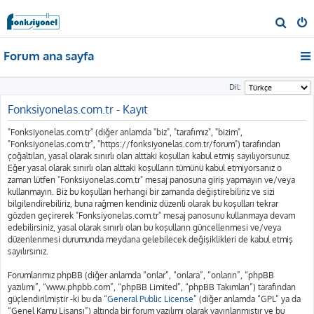
A
r
Forum ana sayfa
a
Dil:
Fonksiyonelas.com.tr - Kayıt
"Fonksiyonelas.com.tr" (diğer anlamda "biz", "tarafımız", "bizim",
"Fonksiyonelas.com.tr", "https://fonksiyonelas.com.tr/forum") tarafından
çoğaltılan, yasal olarak sınırlı olan alttaki koşulları kabul etmiş sayılıyorsunuz.
Eğer yasal olarak sınırlı olan alttaki koşulların tümünü kabul etmiyorsanız o
zaman lütfen "Fonksiyonelas.com.tr" mesaj panosuna giriş yapmayın ve/veya
kullanmayın. Biz bu koşulları herhangi bir zamanda değiştirebiliriz ve sizi
bilgilendirebiliriz, buna rağmen kendiniz düzenli olarak bu koşulları tekrar
gözden geçirerek "Fonksiyonelas.com.tr" mesaj panosunu kullanmaya devam
edebilirsiniz, yasal olarak sınırlı olan bu koşulların güncellenmesi ve/veya
düzenlenmesi durumunda meydana gelebilecek değişiklikleri de kabul etmiş
sayılırsınız.
Forumlarımız phpBB (diğer anlamda “onlar”, “onlara”, “onların”, “phpBB
yazılımı”, “www.phpbb.com”, “phpBB Limited”, “phpBB Takımları”) tarafından
güçlendirilmiştir -ki bu da “
General Public License
” (diğer anlamda “GPL” ya da
“Genel Kamu Lisansı”) altında bir forum yazılımı olarak yayınlanmıştır ve bu