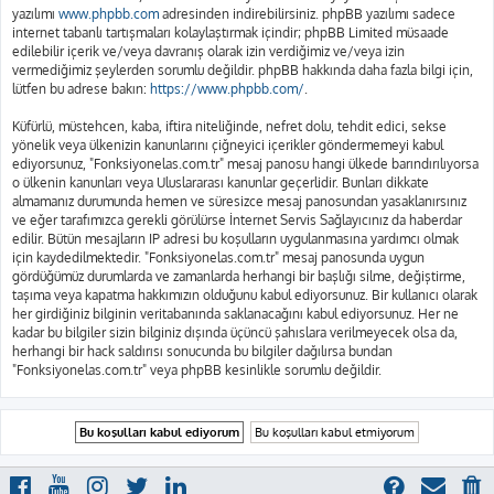
yazılımı
www.phpbb.com
adresinden indirebilirsiniz. phpBB yazılımı sadece
internet tabanlı tartışmaları kolaylaştırmak içindir; phpBB Limited müsaade
edilebilir içerik ve/veya davranış olarak izin verdiğimiz ve/veya izin
vermediğimiz şeylerden sorumlu değildir. phpBB hakkında daha fazla bilgi için,
lütfen bu adrese bakın:
https://www.phpbb.com/
.
Küfürlü, müstehcen, kaba, iftira niteliğinde, nefret dolu, tehdit edici, sekse
yönelik veya ülkenizin kanunlarını çiğneyici içerikler göndermemeyi kabul
ediyorsunuz, "Fonksiyonelas.com.tr" mesaj panosu hangi ülkede barındırılıyorsa
o ülkenin kanunları veya Uluslararası kanunlar geçerlidir. Bunları dikkate
almamanız durumunda hemen ve süresizce mesaj panosundan yasaklanırsınız
ve eğer tarafımızca gerekli görülürse İnternet Servis Sağlayıcınız da haberdar
edilir. Bütün mesajların IP adresi bu koşulların uygulanmasına yardımcı olmak
için kaydedilmektedir. "Fonksiyonelas.com.tr" mesaj panosunda uygun
gördüğümüz durumlarda ve zamanlarda herhangi bir başlığı silme, değiştirme,
taşıma veya kapatma hakkımızın olduğunu kabul ediyorsunuz. Bir kullanıcı olarak
her girdiğiniz bilginin veritabanında saklanacağını kabul ediyorsunuz. Her ne
kadar bu bilgiler sizin bilginiz dışında üçüncü şahıslara verilmeyecek olsa da,
herhangi bir hack saldırısı sonucunda bu bilgiler dağılırsa bundan
"Fonksiyonelas.com.tr" veya phpBB kesinlikle sorumlu değildir.