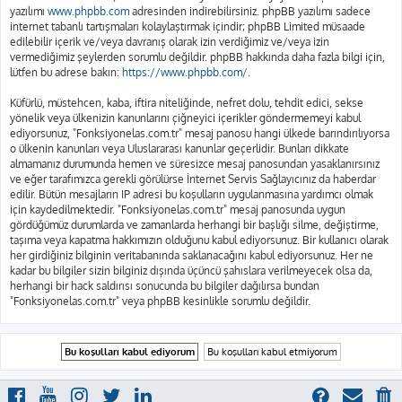
yazılımı
www.phpbb.com
adresinden indirebilirsiniz. phpBB yazılımı sadece
internet tabanlı tartışmaları kolaylaştırmak içindir; phpBB Limited müsaade
edilebilir içerik ve/veya davranış olarak izin verdiğimiz ve/veya izin
vermediğimiz şeylerden sorumlu değildir. phpBB hakkında daha fazla bilgi için,
lütfen bu adrese bakın:
https://www.phpbb.com/
.
Küfürlü, müstehcen, kaba, iftira niteliğinde, nefret dolu, tehdit edici, sekse
yönelik veya ülkenizin kanunlarını çiğneyici içerikler göndermemeyi kabul
ediyorsunuz, "Fonksiyonelas.com.tr" mesaj panosu hangi ülkede barındırılıyorsa
o ülkenin kanunları veya Uluslararası kanunlar geçerlidir. Bunları dikkate
almamanız durumunda hemen ve süresizce mesaj panosundan yasaklanırsınız
ve eğer tarafımızca gerekli görülürse İnternet Servis Sağlayıcınız da haberdar
edilir. Bütün mesajların IP adresi bu koşulların uygulanmasına yardımcı olmak
için kaydedilmektedir. "Fonksiyonelas.com.tr" mesaj panosunda uygun
gördüğümüz durumlarda ve zamanlarda herhangi bir başlığı silme, değiştirme,
taşıma veya kapatma hakkımızın olduğunu kabul ediyorsunuz. Bir kullanıcı olarak
her girdiğiniz bilginin veritabanında saklanacağını kabul ediyorsunuz. Her ne
kadar bu bilgiler sizin bilginiz dışında üçüncü şahıslara verilmeyecek olsa da,
herhangi bir hack saldırısı sonucunda bu bilgiler dağılırsa bundan
"Fonksiyonelas.com.tr" veya phpBB kesinlikle sorumlu değildir.