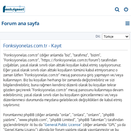
A
r
Forum ana sayfa
a
Dil:
Fonksiyonelas.com.tr - Kayıt
"Fonksiyonelas.com.tr" (diğer anlamda "biz", "tarafımız", "bizim",
"Fonksiyonelas.com.tr", "https://fonksiyonelas.com.tr/forum") tarafından
çoğaltılan, yasal olarak sınırlı olan alttaki koşulları kabul etmiş sayılıyorsunuz.
Eğer yasal olarak sınırlı olan alttaki koşulların tümünü kabul etmiyorsanız o
zaman lütfen "Fonksiyonelas.com.tr" mesaj panosuna giriş yapmayın ve/veya
kullanmayın. Biz bu koşulları herhangi bir zamanda değiştirebiliriz ve sizi
bilgilendirebiliriz, buna rağmen kendiniz düzenli olarak bu koşulları tekrar
gözden geçirerek "Fonksiyonelas.com.tr" mesaj panosunu kullanmaya devam
edebilirsiniz, yasal olarak sınırlı olan bu koşulların güncellenmesi ve/veya
düzenlenmesi durumunda meydana gelebilecek değişiklikleri de kabul etmiş
sayılırsınız.
Forumlarımız phpBB (diğer anlamda “onlar”, “onlara”, “onların”, “phpBB
yazılımı”, “www.phpbb.com”, “phpBB Limited”, “phpBB Takımları”) tarafından
güçlendirilmiştir -ki bu da “
General Public License
” (diğer anlamda “GPL” ya da
“Genel Kamu Lisansı”) altında bir forum yazılımı olarak yayınlanmıştır ve bu