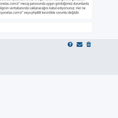
nksiyonelas.com.tr" mesaj panosunda uygun gördüğümüz durumlarda
bilginin veritabanında saklanacağını kabul ediyorsunuz. Her ne
ksiyonelas.com.tr" veya phpBB kesinlikle sorumlu değildir.