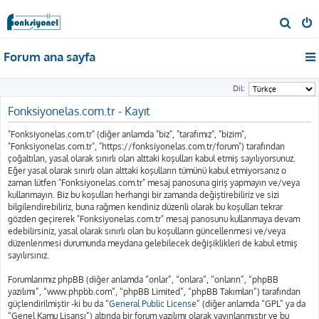
A
r
Forum ana sayfa
a
Dil:
Fonksiyonelas.com.tr - Kayıt
"Fonksiyonelas.com.tr" (diğer anlamda "biz", "tarafımız", "bizim",
"Fonksiyonelas.com.tr", "https://fonksiyonelas.com.tr/forum") tarafından
çoğaltılan, yasal olarak sınırlı olan alttaki koşulları kabul etmiş sayılıyorsunuz.
Eğer yasal olarak sınırlı olan alttaki koşulların tümünü kabul etmiyorsanız o
zaman lütfen "Fonksiyonelas.com.tr" mesaj panosuna giriş yapmayın ve/veya
kullanmayın. Biz bu koşulları herhangi bir zamanda değiştirebiliriz ve sizi
bilgilendirebiliriz, buna rağmen kendiniz düzenli olarak bu koşulları tekrar
gözden geçirerek "Fonksiyonelas.com.tr" mesaj panosunu kullanmaya devam
edebilirsiniz, yasal olarak sınırlı olan bu koşulların güncellenmesi ve/veya
düzenlenmesi durumunda meydana gelebilecek değişiklikleri de kabul etmiş
sayılırsınız.
Forumlarımız phpBB (diğer anlamda “onlar”, “onlara”, “onların”, “phpBB
yazılımı”, “www.phpbb.com”, “phpBB Limited”, “phpBB Takımları”) tarafından
güçlendirilmiştir -ki bu da “
General Public License
” (diğer anlamda “GPL” ya da
“Genel Kamu Lisansı”) altında bir forum yazılımı olarak yayınlanmıştır ve bu