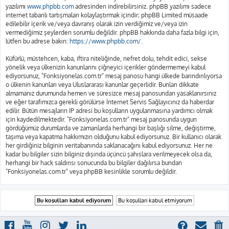
yazılımı
www.phpbb.com
adresinden indirebilirsiniz. phpBB yazılımı sadece
internet tabanlı tartışmaları kolaylaştırmak içindir; phpBB Limited müsaade
edilebilir içerik ve/veya davranış olarak izin verdiğimiz ve/veya izin
vermediğimiz şeylerden sorumlu değildir. phpBB hakkında daha fazla bilgi için,
lütfen bu adrese bakın:
https://www.phpbb.com/
.
Küfürlü, müstehcen, kaba, iftira niteliğinde, nefret dolu, tehdit edici, sekse
yönelik veya ülkenizin kanunlarını çiğneyici içerikler göndermemeyi kabul
ediyorsunuz, "Fonksiyonelas.com.tr" mesaj panosu hangi ülkede barındırılıyorsa
o ülkenin kanunları veya Uluslararası kanunlar geçerlidir. Bunları dikkate
almamanız durumunda hemen ve süresizce mesaj panosundan yasaklanırsınız
ve eğer tarafımızca gerekli görülürse İnternet Servis Sağlayıcınız da haberdar
edilir. Bütün mesajların IP adresi bu koşulların uygulanmasına yardımcı olmak
için kaydedilmektedir. "Fonksiyonelas.com.tr" mesaj panosunda uygun
gördüğümüz durumlarda ve zamanlarda herhangi bir başlığı silme, değiştirme,
taşıma veya kapatma hakkımızın olduğunu kabul ediyorsunuz. Bir kullanıcı olarak
her girdiğiniz bilginin veritabanında saklanacağını kabul ediyorsunuz. Her ne
kadar bu bilgiler sizin bilginiz dışında üçüncü şahıslara verilmeyecek olsa da,
herhangi bir hack saldırısı sonucunda bu bilgiler dağılırsa bundan
"Fonksiyonelas.com.tr" veya phpBB kesinlikle sorumlu değildir.