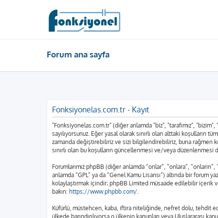
Forum ana sayfa
Fonksiyonelas.com.tr - Kayıt
"Fonksiyonelas.com.tr" (diğer anlamda "biz", "tarafımız", "bizim",
sayılıyorsunuz. Eğer yasal olarak sınırlı olan alttaki koşulları
zamanda değiştirebiliriz ve sizi bilgilendirebiliriz, buna rağme
sınırlı olan bu koşulların güncellenmesi ve/veya düzenlenmesi d
Forumlarımız phpBB (diğer anlamda “onlar”, “onlara”, “onların”,
anlamda “GPL” ya da “Genel Kamu Lisansı”) altında bir forum yazı
kolaylaştırmak içindir; phpBB Limited müsaade edilebilir içerik 
bakın:
https://www.phpbb.com/
.
Küfürlü, müstehcen, kaba, iftira niteliğinde, nefret dolu, tehdi
ülkede barındırılıyorsa o ülkenin kanunları veya Uluslararası k