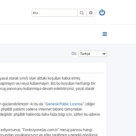
Ara
Gelişmiş arama
Dil:
sal olarak sınırlı olan alttaki koşulları kabul etmiş
 yapmayın ve/veya kullanmayın. Biz bu koşulları herhangi bir
 mesaj panosunu kullanmaya devam edebilirsiniz, yasal olarak
üçlendirilmiştir -ki bu da “
General Public License
” (diğer
. phpBB yazılımı sadece internet tabanlı tartışmaları
eğildir. phpBB hakkında daha fazla bilgi için, lütfen bu adrese
bul ediyorsunuz, "Fonksiyonelas.com.tr" mesaj panosu hangi
osundan yasaklanırsınız ve eğer tarafımızca gerekli görülürse