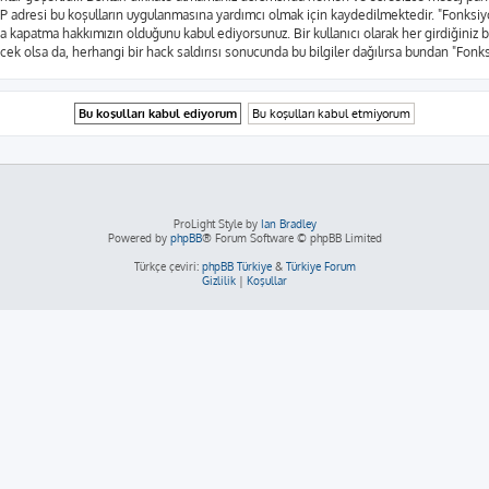
rın IP adresi bu koşulların uygulanmasına yardımcı olmak için kaydedilmektedir. "Fo
a kapatma hakkımızın olduğunu kabul ediyorsunuz. Bir kullanıcı olarak her girdiğiniz 
yecek olsa da, herhangi bir hack saldırısı sonucunda bu bilgiler dağılırsa bundan "Fon
ProLight Style by
Ian Bradley
Powered by
phpBB
® Forum Software © phpBB Limited
Türkçe çeviri:
phpBB Türkiye
&
Türkiye Forum
Gizlilik
|
Koşullar