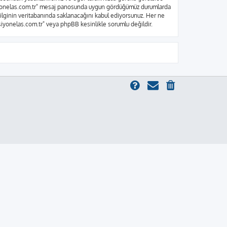
nksiyonelas.com.tr" mesaj panosunda uygun gördüğümüz durumlarda
bilginin veritabanında saklanacağını kabul ediyorsunuz. Her ne
ksiyonelas.com.tr" veya phpBB kesinlikle sorumlu değildir.