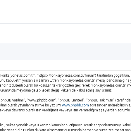
 "Fonksiyonelas.com.tr", "https://fonksiyonelas.com.tr/forum") tarafından çoğaltılan, ya
n tümünü kabul etmiyorsanız o zaman lütfen "Fonksiyonelas.com.tr" mesaj panosuna giriş
n kendiniz düzenli olarak bu koşulları tekrar gözden geçirerek "Fonksiyonelas.com.tr"
urumunda meydana gelebilecek değişiklikleri de kabul etmiş sayılırsınız.
 “phpBB yazılımı”, “www.phpbb.com”, “phpBB Limited”, “phpBB Takımları”) tarafından g
lımı olarak yayınlanmıştır ve bu yazılımı
www.phpbb.com
adresinden indirebilirsiniz
ve/veya davranış olarak izin verdiğimiz ve/veya izin vermediğimiz şeylerden sorumlu d
t edici, sekse yönelik veya ülkenizin kanunlarını çiğneyici içerikler göndermemeyi ka
anunlar geçerlidir. Bunları dikkate almamanız durumunda hemen ve süresizce mesaj pan