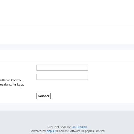
ullanıcı kontrol
sabınız ile kayıt
ProLight Style by
Ian Bradley
Powered by
phpBB
® Forum Software © phpBB Limited