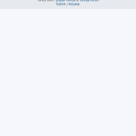
Türkçe çeviri:
phpBB Türkiye
&
Türkiye Forum
Gizlilik
|
Koşullar