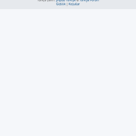
Türkçe çeviri:
phpBB Türkiye
&
Türkiye Forum
Gizlilik
|
Koşullar