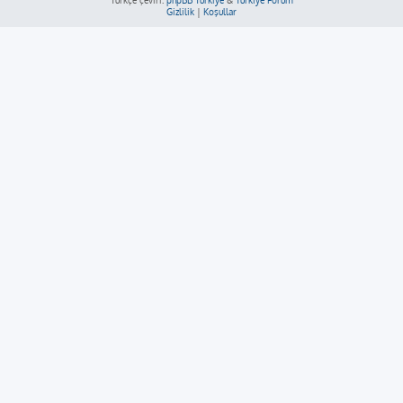
Türkçe çeviri:
phpBB Türkiye
&
Türkiye Forum
Gizlilik
|
Koşullar