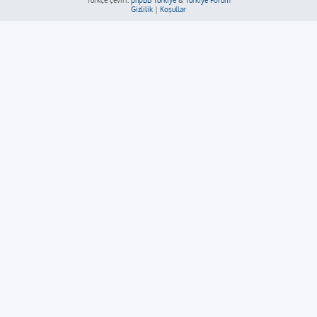
Türkçe çeviri:
phpBB Türkiye
&
Türkiye Forum
Gizlilik
|
Koşullar