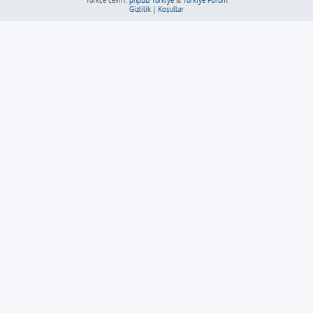
Türkçe çeviri:
phpBB Türkiye
&
Türkiye Forum
Gizlilik
|
Koşullar