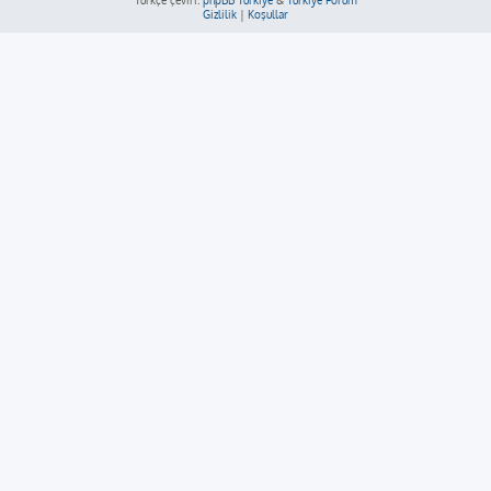
Türkçe çeviri:
phpBB Türkiye
&
Türkiye Forum
Gizlilik
|
Koşullar