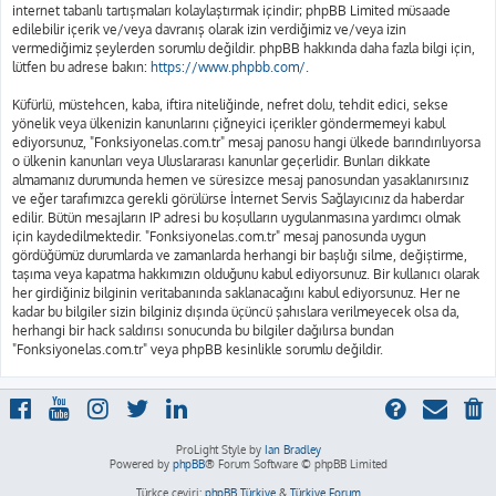
internet tabanlı tartışmaları kolaylaştırmak içindir; phpBB Limited müsaade
edilebilir içerik ve/veya davranış olarak izin verdiğimiz ve/veya izin
vermediğimiz şeylerden sorumlu değildir. phpBB hakkında daha fazla bilgi için,
lütfen bu adrese bakın:
https://www.phpbb.com/
.
Küfürlü, müstehcen, kaba, iftira niteliğinde, nefret dolu, tehdit edici, sekse
yönelik veya ülkenizin kanunlarını çiğneyici içerikler göndermemeyi kabul
ediyorsunuz, "Fonksiyonelas.com.tr" mesaj panosu hangi ülkede barındırılıyorsa
o ülkenin kanunları veya Uluslararası kanunlar geçerlidir. Bunları dikkate
almamanız durumunda hemen ve süresizce mesaj panosundan yasaklanırsınız
ve eğer tarafımızca gerekli görülürse İnternet Servis Sağlayıcınız da haberdar
edilir. Bütün mesajların IP adresi bu koşulların uygulanmasına yardımcı olmak
için kaydedilmektedir. "Fonksiyonelas.com.tr" mesaj panosunda uygun
gördüğümüz durumlarda ve zamanlarda herhangi bir başlığı silme, değiştirme,
taşıma veya kapatma hakkımızın olduğunu kabul ediyorsunuz. Bir kullanıcı olarak
her girdiğiniz bilginin veritabanında saklanacağını kabul ediyorsunuz. Her ne
kadar bu bilgiler sizin bilginiz dışında üçüncü şahıslara verilmeyecek olsa da,
herhangi bir hack saldırısı sonucunda bu bilgiler dağılırsa bundan
"Fonksiyonelas.com.tr" veya phpBB kesinlikle sorumlu değildir.
ProLight Style by
Ian Bradley
Powered by
phpBB
® Forum Software © phpBB Limited
Türkçe çeviri:
phpBB Türkiye
&
Türkiye Forum