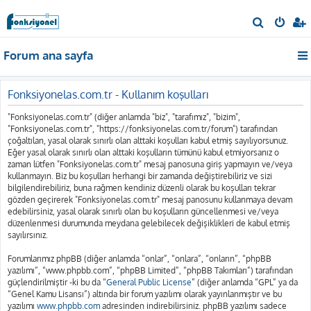
A
r
Forum ana sayfa
a
Fonksiyonelas.com.tr - Kullanım koşulları
"Fonksiyonelas.com.tr" (diğer anlamda "biz", "tarafımız", "bizim",
"Fonksiyonelas.com.tr", "https://fonksiyonelas.com.tr/forum") tarafından
çoğaltılan, yasal olarak sınırlı olan alttaki koşulları kabul etmiş sayılıyorsunuz.
Eğer yasal olarak sınırlı olan alttaki koşulların tümünü kabul etmiyorsanız o
zaman lütfen "Fonksiyonelas.com.tr" mesaj panosuna giriş yapmayın ve/veya
kullanmayın. Biz bu koşulları herhangi bir zamanda değiştirebiliriz ve sizi
bilgilendirebiliriz, buna rağmen kendiniz düzenli olarak bu koşulları tekrar
gözden geçirerek "Fonksiyonelas.com.tr" mesaj panosunu kullanmaya devam
edebilirsiniz, yasal olarak sınırlı olan bu koşulların güncellenmesi ve/veya
düzenlenmesi durumunda meydana gelebilecek değişiklikleri de kabul etmiş
sayılırsınız.
Forumlarımız phpBB (diğer anlamda “onlar”, “onlara”, “onların”, “phpBB
yazılımı”, “www.phpbb.com”, “phpBB Limited”, “phpBB Takımları”) tarafından
güçlendirilmiştir -ki bu da “
General Public License
” (diğer anlamda “GPL” ya da
“Genel Kamu Lisansı”) altında bir forum yazılımı olarak yayınlanmıştır ve bu
yazılımı
www.phpbb.com
adresinden indirebilirsiniz. phpBB yazılımı sadece