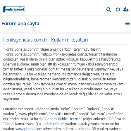
A
r
Forum ana sayfa
a
Fonksiyonelas.com.tr - Kullanım koşulları
"Fonksiyonelas.com.tr" (diğer anlamda "biz", "tarafımız", "bizim",
"Fonksiyonelas.com.tr", "https://fonksiyonelas.com.tr/forum") tarafından
çoğaltılan, yasal olarak sınırlı olan alttaki koşulları kabul etmiş sayılıyorsunuz.
Eğer yasal olarak sınırlı olan alttaki koşulların tümünü kabul etmiyorsanız o
zaman lütfen "Fonksiyonelas.com.tr" mesaj panosuna giriş yapmayın ve/veya
kullanmayın. Biz bu koşulları herhangi bir zamanda değiştirebiliriz ve sizi
bilgilendirebiliriz, buna rağmen kendiniz düzenli olarak bu koşulları tekrar
gözden geçirerek "Fonksiyonelas.com.tr" mesaj panosunu kullanmaya devam
edebilirsiniz, yasal olarak sınırlı olan bu koşulların güncellenmesi ve/veya
düzenlenmesi durumunda meydana gelebilecek değişiklikleri de kabul etmiş
sayılırsınız.
Forumlarımız phpBB (diğer anlamda “onlar”, “onlara”, “onların”, “phpBB
yazılımı”, “www.phpbb.com”, “phpBB Limited”, “phpBB Takımları”) tarafından
güçlendirilmiştir -ki bu da “
General Public License
” (diğer anlamda “GPL” ya da
“Genel Kamu Lisansı”) altında bir forum yazılımı olarak yayınlanmıştır ve bu
yazılımı
www.phpbb.com
adresinden indirebilirsiniz. phpBB yazılımı sadece