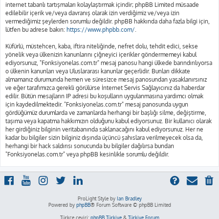
internet tabanlı tartışmaları kolaylaştırmak içindir; phpBB Limited müsaade
edilebilir içerik ve/veya davranış olarak izin verdiğimiz ve/veya izin
vermediğimiz şeylerden sorumlu değildir. phpBB hakkında daha fazla bilgi için,
lütfen bu adrese bakın:
https://www.phpbb.com/
.
Küfürlü, müstehcen, kaba, iftira niteliğinde, nefret dolu, tehdit edici, sekse
yönelik veya ülkenizin kanunlarını çiğneyici içerikler göndermemeyi kabul
ediyorsunuz, "Fonksiyonelas.com.tr" mesaj panosu hangi ülkede barındırılıyorsa
o ülkenin kanunları veya Uluslararası kanunlar geçerlidir. Bunları dikkate
almamanız durumunda hemen ve süresizce mesaj panosundan yasaklanırsınız
ve eğer tarafımızca gerekli görülürse İnternet Servis Sağlayıcınız da haberdar
edilir. Bütün mesajların IP adresi bu koşulların uygulanmasına yardımcı olmak
için kaydedilmektedir. "Fonksiyonelas.com.tr" mesaj panosunda uygun
gördüğümüz durumlarda ve zamanlarda herhangi bir başlığı silme, değiştirme,
taşıma veya kapatma hakkımızın olduğunu kabul ediyorsunuz. Bir kullanıcı olarak
her girdiğiniz bilginin veritabanında saklanacağını kabul ediyorsunuz. Her ne
kadar bu bilgiler sizin bilginiz dışında üçüncü şahıslara verilmeyecek olsa da,
herhangi bir hack saldırısı sonucunda bu bilgiler dağılırsa bundan
"Fonksiyonelas.com.tr" veya phpBB kesinlikle sorumlu değildir.
ProLight Style by
Ian Bradley
Powered by
phpBB
® Forum Software © phpBB Limited
Türkçe çeviri:
phpBB Türkiye
&
Türkiye Forum